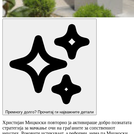
Премногу долго? Прочитај ги најважните детали
Христијан Мицкоски повторно ја активираше добро познатата
стратегија за мачкање очи на граѓаните за сопствениот
неуспех. Роковите истекуваат, а реформи нема па Мицкоски