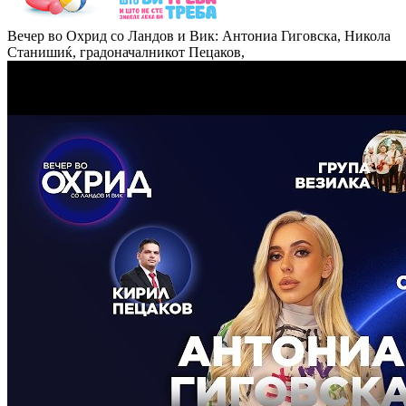
Вечер во Охрид со Ландов и Вик: Антониа Гиговска, Никола
Станишиќ, градоначалникот Пецаков,