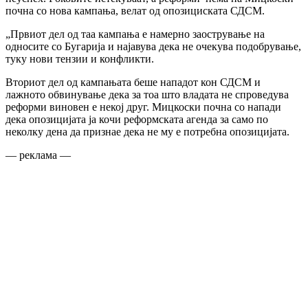
почна со нова кампања, велат од опозициската СДСМ.
„Првиот дел од таа кампања е намерно заострување на
односите со Бугарија и најавува дека не очекува подобрување,
туку нови тензии и конфликти.
Вториот дел од кампањата беше нападот кон СДСМ и
лажното обвинување дека за тоа што владата не спроведува
реформи виновен е некој друг. Мицкоски почна со напади
дека опозицијата ја кочи реформската агенда за само по
неколку дена да признае дека не му е потребна опозицијата.
— реклама —