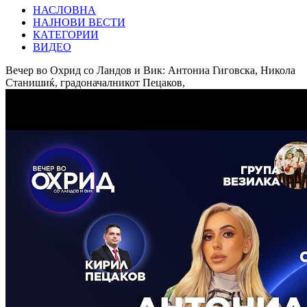
НАСЛОВНА
НАЈНОВИ ВЕСТИ
КАТЕГОРИИ
ВИДЕО
Вечер во Охрид со Ландов и Вик: Антониа Гиговска, Никола
Станишиќ, градоначалникот Пецаков,