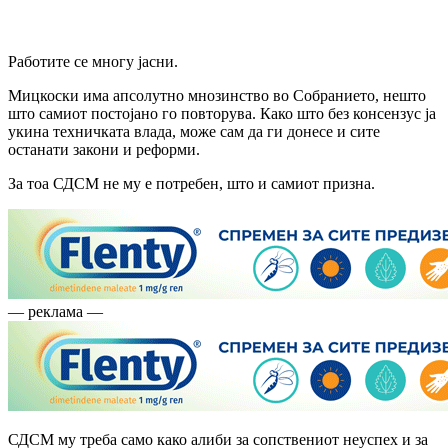
Работите се многу јасни.
Мицкоски има апсолутно мнозинство во Собранието, нешто
што самиот постојано го повторува. Како што без консензус ја
укина техничката влада, може сам да ги донесе и сите
останати закони и реформи.
За тоа СДСМ не му е потребен, што и самиот призна.
— реклама —
СДСМ му треба само како алиби за сопствениот неуспех и за