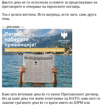
фактот дека не ги исполнува условите за продолжување на
преговорите и отворање на европските поглавја.
Тоа е целата вистина. Иста матрица, исти лаги, само друга
тема.
— реклама —
Како што ветуваше дека ќе го укине Преспанскиот договор,
без да каже дека тоа значи излегување од НАТО, како што ги
лажеше граѓаните дека ќе го врати името во БЈРМ или