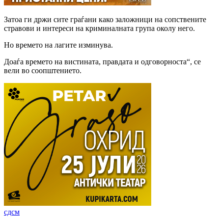
Затоа ги држи сите граѓани како заложници на сопствените
стравови и интереси на криминалната група околу него.
Но времето на лагите изминува.
Доаѓа времето на вистината, правдата и одговорноста“, се
вели во соопштението.
сдсм