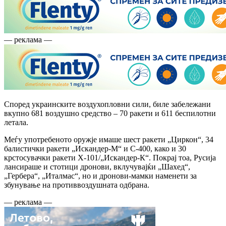
— реклама —
Според украинските воздухопловни сили, биле забележани
вкупно 681 воздушно средство – 70 ракети и 611 беспилотни
летала.
Меѓу употребеното оружје имаше шест ракети „Циркон“, 34
балистички ракети „Искандер-М“ и С-400, како и 30
крстосувачки ракети Х-101/„Искандер-К“. Покрај тоа, Русија
лансираше и стотици дронови, вклучувајќи „Шахед“,
„Гербера“, „Италмас“, но и дронови-мамки наменети за
збунување на противвоздушната одбрана.
— реклама —