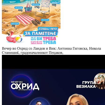
Вечер во Охрид со Ландов и Вик: Антониа Гиговска, Никола
Станишиќ, градоначалникот Пецаков,