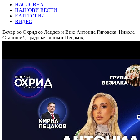
НАСЛОВНА
НАЈНОВИ ВЕСТИ
КАТЕГОРИИ
ВИДЕО
Вечер во Охрид со Ландов и Вик: Антониа Гиговска, Никола
Станишиќ, градоначалникот Пецаков,