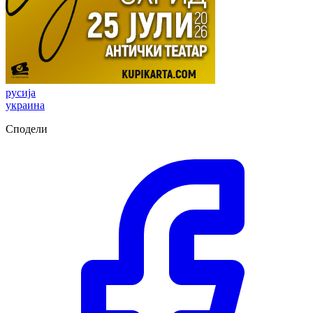
русија
украина
Сподели