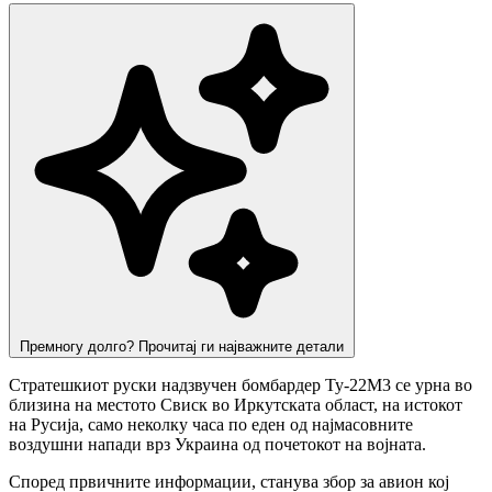
Премногу долго? Прочитај ги најважните детали
Стратешкиот руски надзвучен бомбардер Ту-22М3 се урна во
близина на местото Свиск во Иркутската област, на истокот
на Русија, само неколку часа по еден од најмасовните
воздушни напади врз Украина од почетокот на војната.
Според првичните информации, станува збор за авион кој