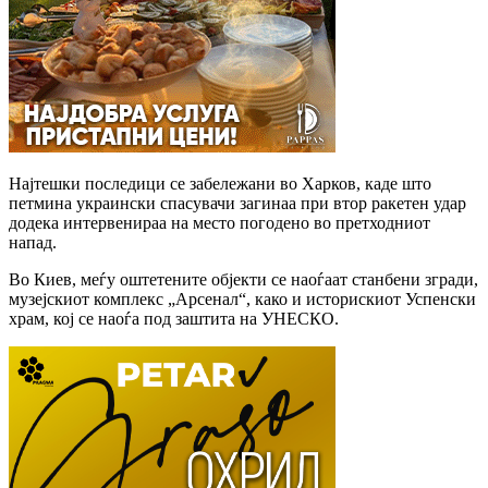
Најтешки последици се забележани во Харков, каде што
петмина украински спасувачи загинаа при втор ракетен удар
додека интервенираа на место погодено во претходниот
напад.
Во Киев, меѓу оштетените објекти се наоѓаат станбени згради,
музејскиот комплекс „Арсенал“, како и историскиот Успенски
храм, кој се наоѓа под заштита на УНЕСКО.