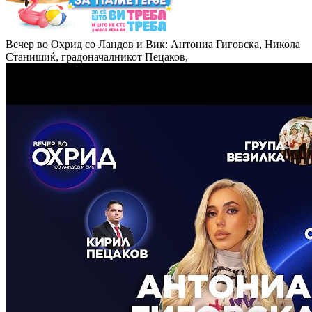
Вечер во Охрид со Ландов и Вик: Антониа Гиговска, Никола
Станишиќ, градоначалникот Пецаков,