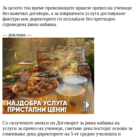
За целото тоа време превозниците вршеле превоз на ученици
без важечки договори, а за извршената услуга доставувале
фактури кои директорите ги исплаќале без претходно
спроведена јавна набавка.
— реклама —
Со склучените анекси на Договорот за јавна набавка на
услуги за превоз на ученици, сметаме дека постојат основи за
сомневање дека директорите на 5-те средни училишта и