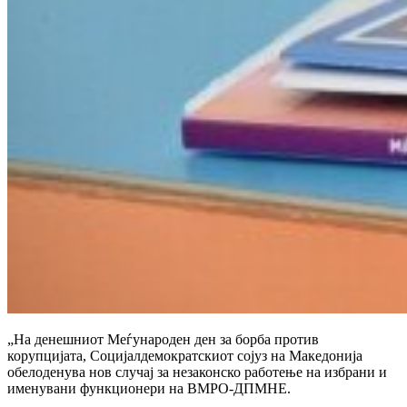
„На денешниот Меѓународен ден за борба против
корупцијата, Социјалдемократскиот сојуз на Македонија
обелоденува нов случај за незаконско работење на избрани и
именувани функционери на ВМРО-ДПМНЕ.