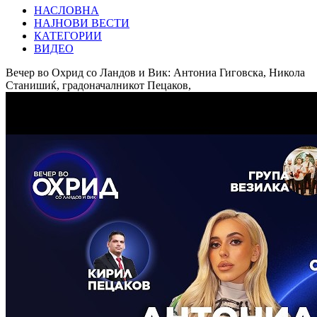
НАСЛОВНА
НАЈНОВИ ВЕСТИ
КАТЕГОРИИ
ВИДЕО
Вечер во Охрид со Ландов и Вик: Антониа Гиговска, Никола
Станишиќ, градоначалникот Пецаков,