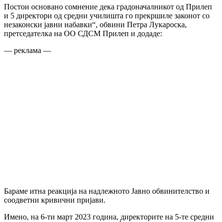
Постои основано сомнение дека градоначалникот од Прилеп
и 5 директори од средни училишта го прекршиле законот со
незаконски јавни набавки“, обвини Петра Лукароска,
претседателка на ОО СДСМ Прилеп и додаде:
— реклама —
Бараме итна реакција на надлежното Јавно обвинителство и
соодветни кривични пријави.
Имено, на 6-ти март 2023 година, директорите на 5-те средни