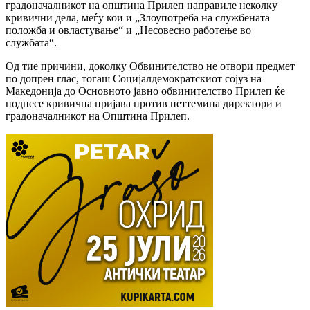
градоначалникот на општина Прилеп направиле неколку
кривични дела, меѓу кои и „Злоупотреба на службената
положба и овластување“ и „Несовесно работење во
службата“.
Од тие причини, доколку Обвинителство не отвори предмет
по допрен глас, тогаш Социјалдемократскиот сојуз на
Македонија до Основното јавно обвинителство Прилеп ќе
поднесе кривична пријава против петтемина директори и
градоначалникот на Општина Прилеп.