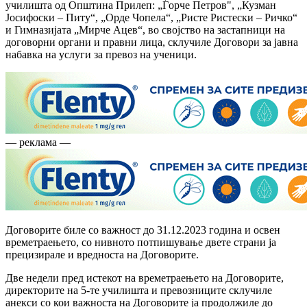
училишта од Општина Прилеп: „Ѓорче Петров", „Кузман
Јосифоски – Питу“, „Орде Чопела“, „Ристе Ристески – Ричко“
и Гимназијата „Мирче Ацев“, во својство на застапници на
договорни органи и правни лица, склучиле Договори за јавна
набавка на услуги за превоз на ученици.
— реклама —
Договорите биле со важност до 31.12.2023 година и освен
времетраењето, со нивното потпишување двете страни ја
прецизирале и вредноста на Договорите.
Две недели пред истекот на времетраењето на Договорите,
директорите на 5-те училишта и превозниците склучиле
анекси со кои важноста на Договорите ја продолжиле до