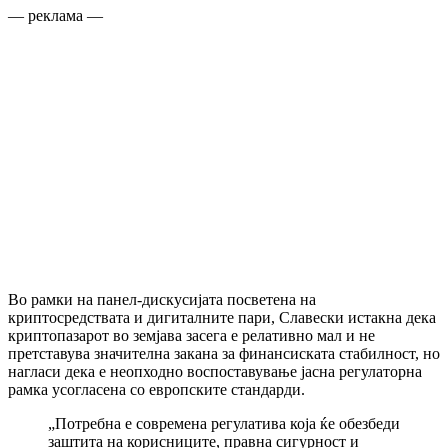
— реклама —
Во рамки на панел-дискусијата посветена на
криптосредствата и дигиталните пари, Славески истакна дека
криптопазарот во земјава засега е релативно мал и не
претставува значителна закана за финансиската стабилност, но
нагласи дека е неопходно воспоставување јасна регулаторна
рамка усогласена со европските стандарди.
„Потребна е современа регулатива која ќе обезбеди
заштита на корисниците, правна сигурност и