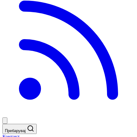
Пребарувај
Контакт