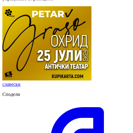
славески
Сподели