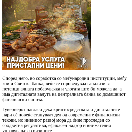
Според него, во соработка со меѓународни институции, меѓу
кои и Светска банка, веќе се спроведуваат анализи за
потенцијалната побарувачка и улогата што би можела да ја
има дигиталната валута на централната банка во домашниот
финансиски систем.
Гувернерот нагласи дека криптосредствата и дигиталните
пари сè повеќе стануваат дел од современите финансиски
текови, но нивниот развој мора да биде проследен со
соодветна регулатива, ефикасен надзор и внимателно
управување со ризиците.