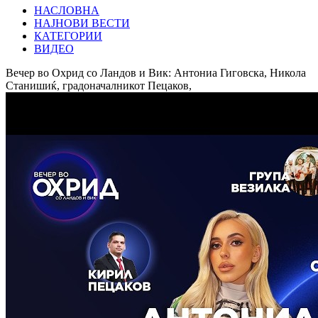
НАСЛОВНА
НАЈНОВИ ВЕСТИ
КАТЕГОРИИ
ВИДЕО
Вечер во Охрид со Ландов и Вик: Антониа Гиговска, Никола
Станишиќ, градоначалникот Пецаков,