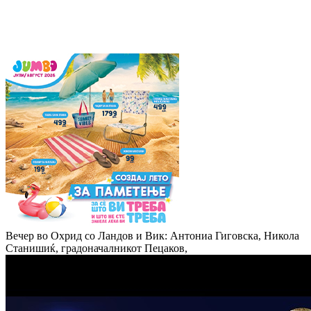
Вечер во Охрид со Ландов и Вик: Антониа Гиговска, Никола
Станишиќ, градоначалникот Пецаков,