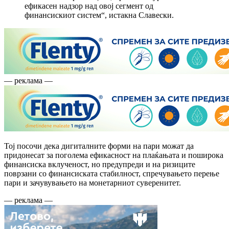
ефикасен надзор над овој сегмент од
финансискиот систем“, истакна Славески.
— реклама —
Тој посочи дека дигиталните форми на пари можат да
придонесат за поголема ефикасност на плаќањата и поширока
финансиска вклученост, но предупреди и на ризиците
поврзани со финансиската стабилност, спречувањето перење
пари и зачувувањето на монетарниот суверенитет.
— реклама —