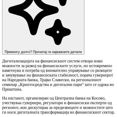
Премногу долго? Прочитај ги најважните детали
Дигитализацијата на финансискиот систем отвора нови
можности за развој на финансиските услуги, но истовремено
наметнува и потреба од внимателно управување со ризиците
и зачувување на финансиската стабилност, порача гувернерот
на Народната банка, Трајко Славески, на регионалниот
семинар „Криптосредства и дигитални пари“ што се одржа во
Приштина.
На настанот, организиран од Централна банка на Косово,
учествуваа гувернери, регулатори и финансиски експерти од
регионот, кои дискутираа за предизвиците и можностите што
ги носи дигиталната трансформација во финансискиот сектор.