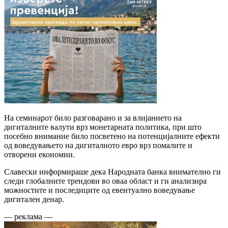
На семинарот било разговарано и за влијанието на
дигиталните валути врз монетарната политика, при што
посебно внимание било посветено на потенцијалните ефекти
од воведувањето на дигиталното евро врз помалите и
отворени економии.
Славески информираше дека Народната банка внимателно ги
следи глобалните трендови во оваа област и ги анализира
можностите и последиците од евентуално воведување
дигитален денар.
— реклама —