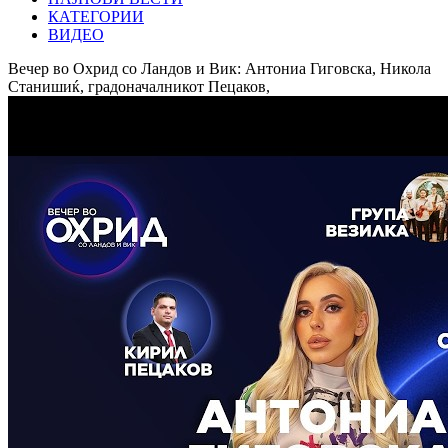
КАТЕГОРИИ
ВИДЕО
Вечер во Охрид со Ландов и Вик: Антониа Гиговска, Никола
Станишиќ, градоначалникот Пецаков,