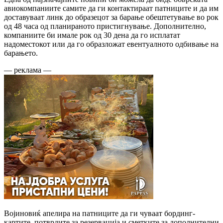
авиокомпаниите самите да ги контактираат патниците и да им
доставуваат линк до образецот за барање обештетување во рок
од 48 часа од планираното пристигнување. Дополнително,
компаниите би имале рок од 30 дена да го исплатат
надоместокот или да го образложат евентуалното одбивање на
барањето.
— реклама —
Војиновиќ апелира на патниците да ги чуваат бординг-
картите, потврдите за резервација и сметките за дополнителни