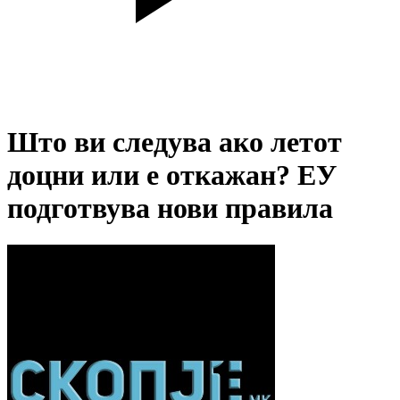
Што ви следува ако летот
доцни или е откажан? ЕУ
подготвува нови правила