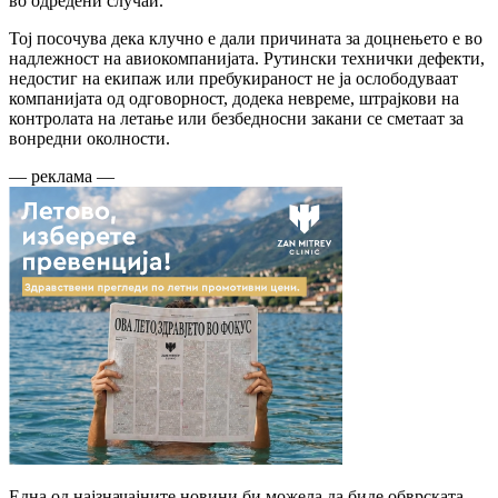
во одредени случаи.
Тој посочува дека клучно е дали причината за доцнењето е во
надлежност на авиокомпанијата. Рутински технички дефекти,
недостиг на екипаж или пребукираност не ја ослободуваат
компанијата од одговорност, додека невреме, штрајкови на
контролата на летање или безбедносни закани се сметаат за
вонредни околности.
— реклама —
Една од најзначајните новини би можела да биде обврската