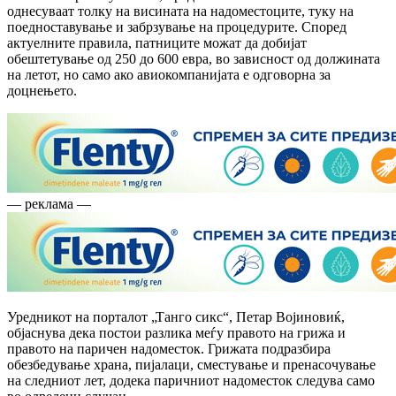
однесуваат толку на висината на надоместоците, туку на
поедноставување и забрзување на процедурите. Според
актуелните правила, патниците можат да добијат
обештетување од 250 до 600 евра, во зависност од должината
на летот, но само ако авиокомпанијата е одговорна за
доцнењето.
— реклама —
Уредникот на порталот „Танго сикс“, Петар Војиновиќ,
објаснува дека постои разлика меѓу правото на грижа и
правото на паричен надоместок. Грижата подразбира
обезбедување храна, пијалаци, сместување и пренасочување
на следниот лет, додека паричниот надоместок следува само