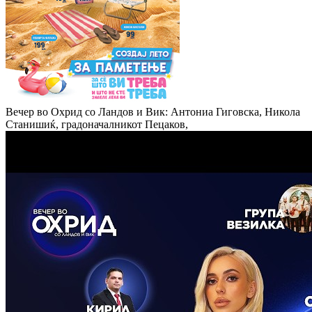
Вечер во Охрид со Ландов и Вик: Антониа Гиговска, Никола
Станишиќ, градоначалникот Пецаков,