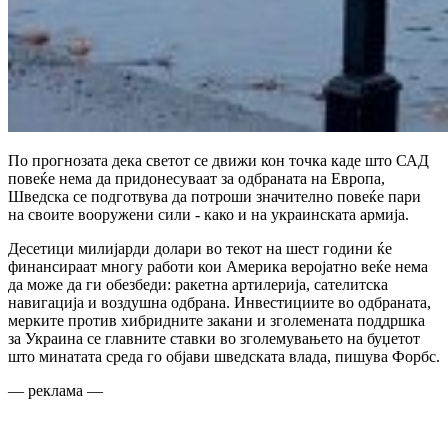
По прогнозата дека светот се движи кон точка каде што САД
повеќе нема да придонесуваат за одбраната на Европа,
Шведска се подготвува да потроши значително повеќе пари
на своите вооружени сили - како и на украинската армија.
Десетици милијарди долари во текот на шест години ќе
финансираат многу работи кои Америка веројатно веќе нема
да може да ги обезбеди: ракетна артилерија, сателитска
навигација и воздушна одбрана. Инвестициите во одбраната,
мерките против хибридните закани и зголемената поддршка
за Украина се главните ставки во зголемувањето на буџетот
што минатата среда го објави шведската влада, пишува Форбс.
— реклама —