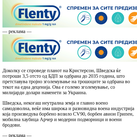
— реклама —
Доколку се спроведе планот на Кристерсон, Шведска ќе
потроши 3,5 отсто од БДП за одбрана до 2035 година, што
претставува тројно зголемување на трошоците за одбрана во
текот на една деценија. Ова е големо зголемување, со
милијарди долари наменети за Украина.
Шведска, некогаш неутрална земја и главно воено
самодоволна, веќе има широка и разновидна воена индустрија
која произведува борбено возило CV90, борбен авион Грипен,
мобилна хаубица Арчер и модерни подморници и воени
бродови.
— реклама —