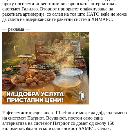
преку поголеми инвестиции во европската алтернатива -
системот Галилео. Вториот приоритет е зајакнување на
ракетната артилерија, со оглед на тоа што НАТО веќе не може
да смета на американските ракетни системи ХИМАРС.
— реклама —
Најголемиот предизвик за Швеѓаните може да дојде од замена
на системот Патриот. Всушност, постои само една
алтернатива на системот Патриот со домет од околу 150
километри: француско-италијанскиот SAMP/T. Сепак,