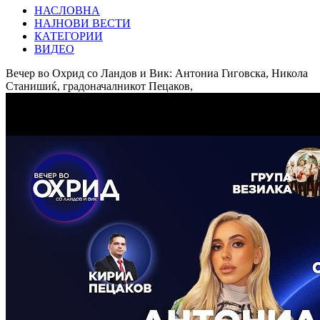
НАСЛОВНА
НАЈНОВИ ВЕСТИ
КАТЕГОРИИ
ВИДЕО
Вечер во Охрид со Ландов и Вик: Антониа Гиговска, Никола
Станишиќ, градоначалникот Пецаков,