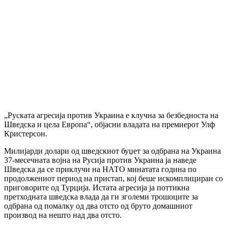
„Руската агресија против Украина е клучна за безбедноста на
Шведска и цела Европа“, објасни владата на премиерот Улф
Кристерсон.
Милијарди долари од шведскиот буџет за одбрана на Украина
37-месечната војна на Русија против Украина ја наведе
Шведска да се приклучи на НАТО минатата година по
продолжениот период на пристап, кој беше искомплициран со
приговорите од Турција. Истата агресија ја поттикна
претходната шведска влада да ги зголеми трошоците за
одбрана од помалку од два отсто од бруто домашниот
производ на нешто над два отсто.