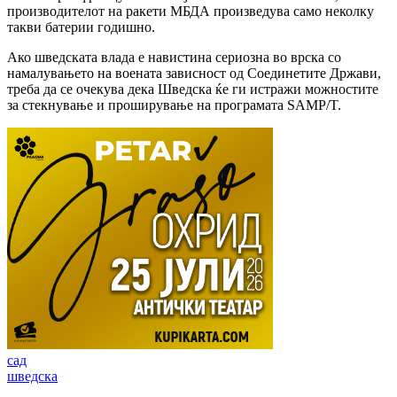
производителот на ракети МБДА произведува само неколку
такви батерии годишно.
Ако шведската влада е навистина сериозна во врска со
намалувањето на воената зависност од Соединетите Држави,
треба да се очекува дека Шведска ќе ги истражи можностите
за стекнување и проширување на програмата SAMP/T.
сад
шведска