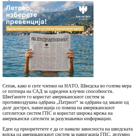
Сепак, како и сите членки на НАТО, Шведска во голема мера
се потпира на САД за одредени клучни способности.
Швеѓаните го користат американскиот систем за
противвоздушна одбрана „Патриот“ за одбрана од закани од
долг дострел, навигација со помош на американскиот
сателитски систем ГПС и користат широка мрежа на
американски сателити за разузнавачки информации.
Еден од приоритетите е да се намали зависноста на шведската
војска од американскиот систем за навигација ГПС, делумно