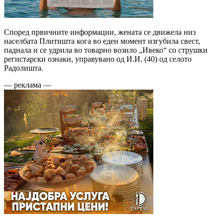
Според првичните информации, жената се движела низ
населбата Плитишта кога во еден момент изгубила свест,
паднала и се удрила во товарно возило „Ивеко“ со струшки
регистарски ознаки, управувано од И.И. (40) од селото
Радолишта.
— реклама —