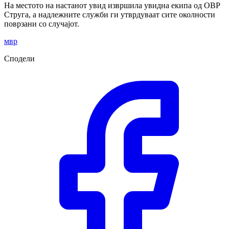
На местото на настанот увид извршила увидна екипа од ОВР
Струга, а надлежните служби ги утврдуваат сите околности
поврзани со случајот.
мвр
Сподели