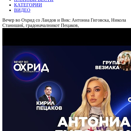
КАТЕГОРИИ
ВИДЕО
Вечер во Охрид со Ландов и Вик: Антониа Гиговска, Никола
Станишиќ, градоначалникот Пецаков,