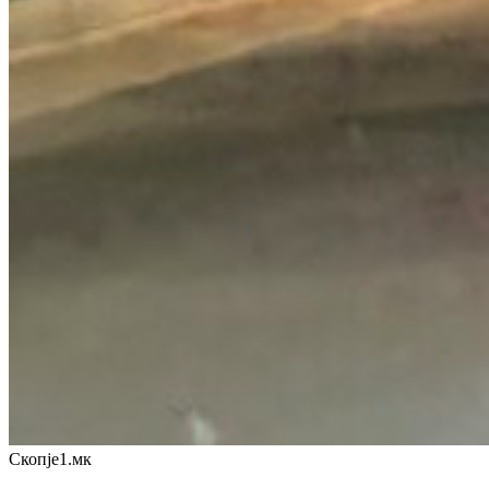
Скопје1.мк