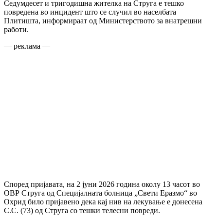
Седумдесет и тригодишна жителка на Струга е тешко
повредена во инцидент што се случил во населбата
Плитишта, информираат од Министерството за внатрешни
работи.
— реклама —
Според пријавата, на 2 јуни 2026 година околу 13 часот во
ОВР Струга од Специјалната болница „Свети Еразмо“ во
Охрид било пријавено дека кај нив на лекување е донесена
С.С. (73) од Струга со тешки телесни повреди.