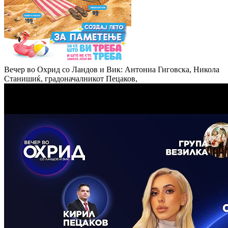
Вечер во Охрид со Ландов и Вик: Антониа Гиговска, Никола
Станишиќ, градоначалникот Пецаков,