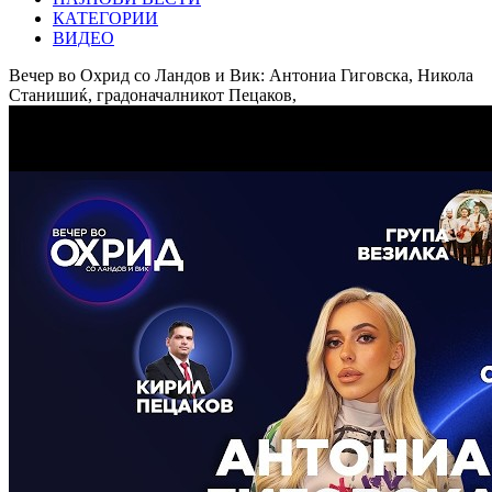
КАТЕГОРИИ
ВИДЕО
Вечер во Охрид со Ландов и Вик: Антониа Гиговска, Никола
Станишиќ, градоначалникот Пецаков,