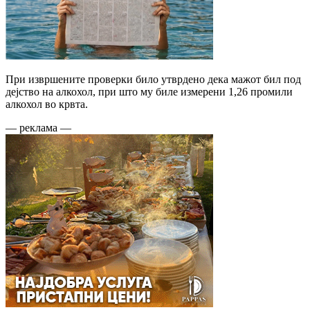
При извршените проверки било утврдено дека мажот бил под
дејство на алкохол, при што му биле измерени 1,26 промили
алкохол во крвта.
— реклама —