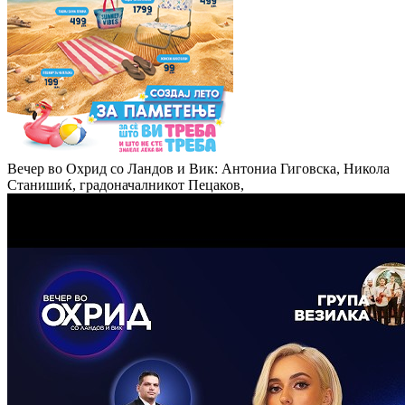
Вечер во Охрид со Ландов и Вик: Антониа Гиговска, Никола
Станишиќ, градоначалникот Пецаков,