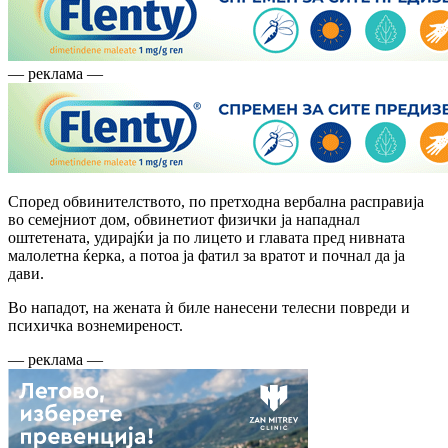
— реклама —
Според обвинителството, по претходна вербална расправија
во семејниот дом, обвинетиот физички ја нападнал
оштетената, удирајќи ја по лицето и главата пред нивната
малолетна ќерка, а потоа ја фатил за вратот и почнал да ја
дави.
Во нападот, на жената ѝ биле нанесени телесни повреди и
психичка вознемиреност.
— реклама —