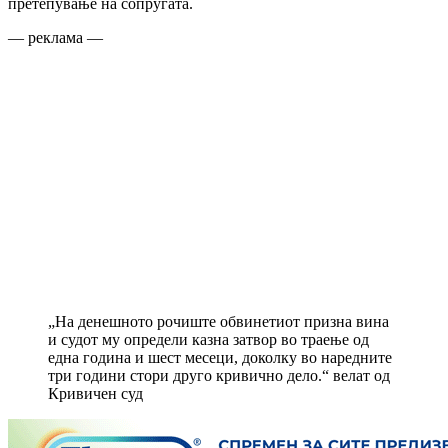
претепување на сопругата.
— реклама —
„На денешното рочиште обвинетиот призна вина
и судот му определи казна затвор во траење од
една година и шест месеци, доколку во наредните
три години стори друго кривично дело.“ велат од
Кривичен суд