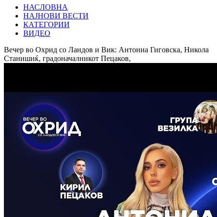
НАСЛОВНА
НАЈНОВИ ВЕСТИ
КАТЕГОРИИ
ВИДЕО
Вечер во Охрид со Ландов и Вик: Антониа Гиговска, Никола
Станишиќ, градоначалникот Пецаков,