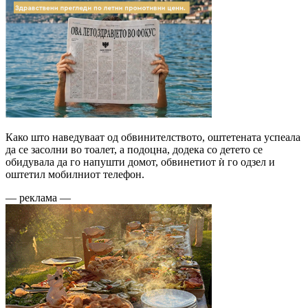
Како што наведуваат од обвинителството, оштетената успеала
да се засолни во тоалет, а подоцна, додека со детето се
обидувала да го напушти домот, обвинетиот ѝ го одзел и
оштетил мобилниот телефон.
— реклама —