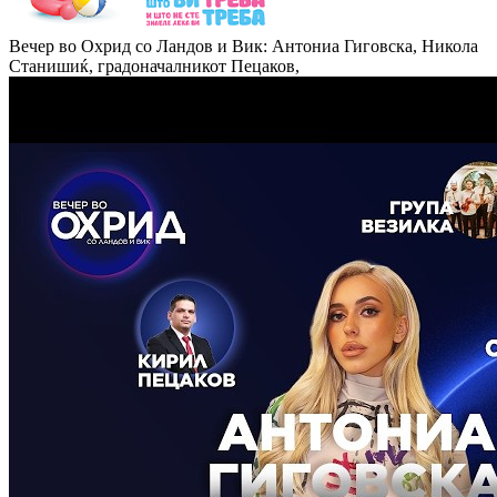
Вечер во Охрид со Ландов и Вик: Антониа Гиговска, Никола
Станишиќ, градоначалникот Пецаков,