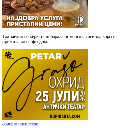
Таа заедно со ќерката побарала помош кај сосетка, која ги
примила во својот дом.
семејно насилство