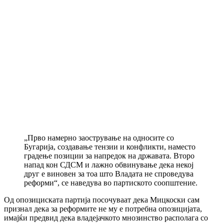
„Прво намерно заострување на односите со
Бугарија, создавање тензии и конфликти, наместо
градење позиции за напредок на државата. Второ
напад кон СДСМ и лажно обвинување дека некој
друг е виновен за тоа што Владата не спроведува
реформи“, се наведува во партиското соопштение.
Од опозициската партија посочуваат дека Мицкоски сам
признал дека за реформите не му е потребна опозицијата,
имајќи предвид дека владејачкото мнозинство располага со