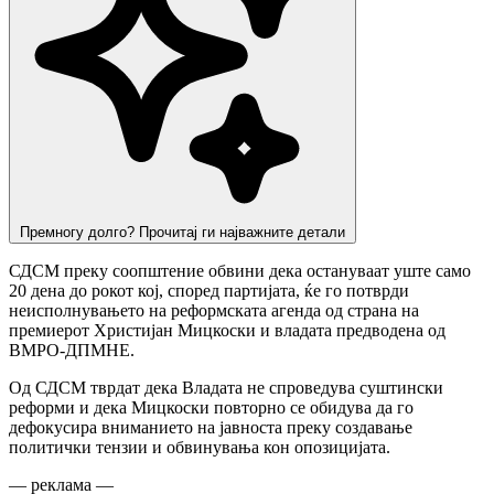
Премногу долго? Прочитај ги најважните детали
СДСМ преку соопштение обвини дека остануваат уште само
20 дена до рокот кој, според партијата, ќе го потврди
неисполнувањето на реформската агенда од страна на
премиерот Христијан Мицкоски и владата предводена од
ВМРО-ДПМНЕ.
Од СДСМ тврдат дека Владата не спроведува суштински
реформи и дека Мицкоски повторно се обидува да го
дефокусира вниманието на јавноста преку создавање
политички тензии и обвинувања кон опозицијата.
— реклама —