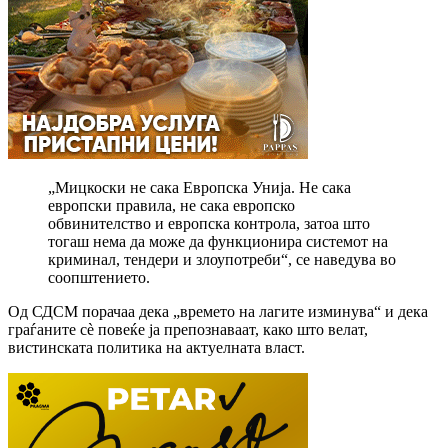
„Мицкоски не сака Европска Унија. Не сака
европски правила, не сака европско
обвинителство и европска контрола, затоа што
тогаш нема да може да функционира системот на
криминал, тендери и злоупотреби“, се наведува во
соопштението.
Од СДСМ порачаа дека „времето на лагите изминува“ и дека
граѓаните сè повеќе ја препознаваат, како што велат,
вистинската политика на актуелната власт.