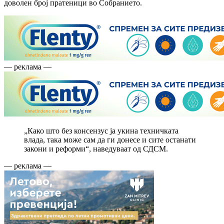
доволен број пратеници во Собранието.
— реклама —
„Како што без консензус ја укина техничката
влада, така може сам да ги донесе и сите останати
закони и реформи“, наведуваат од СДСМ.
— реклама —