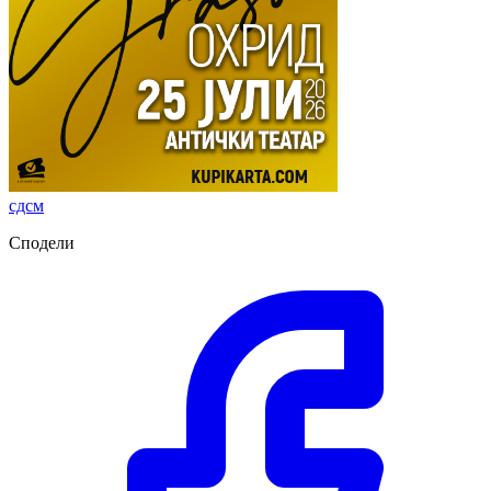
сдсм
Сподели