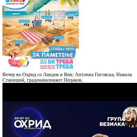
Вечер во Охрид со Ландов и Вик: Антониа Гиговска, Никола
Станишиќ, градоначалникот Пецаков,