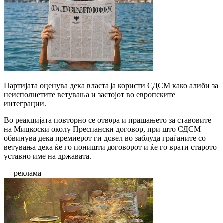
Партијата оценува дека власта ја користи СДСМ како алиби за
неисполнетите ветувања и застојот во европските
интеграции.
Во реакцијата повторно се отвора и прашањето за ставовите
на Мицкоски околу Преспански договор, при што СДСМ
обвинува дека премиерот ги довел во заблуда граѓаните со
ветувања дека ќе го поништи договорот и ќе го врати старото
уставно име на државата.
— реклама —