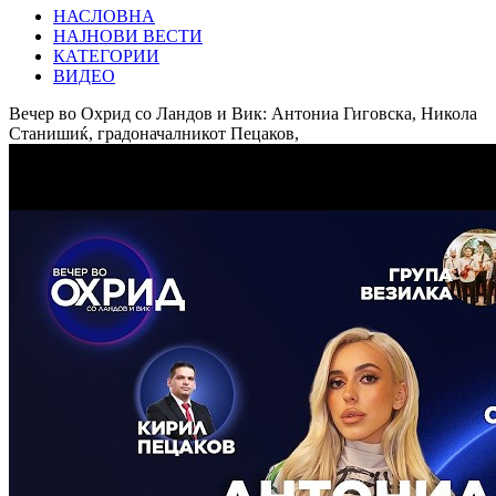
НАСЛОВНА
НАЈНОВИ ВЕСТИ
КАТЕГОРИИ
ВИДЕО
Вечер во Охрид со Ландов и Вик: Антониа Гиговска, Никола
Станишиќ, градоначалникот Пецаков,