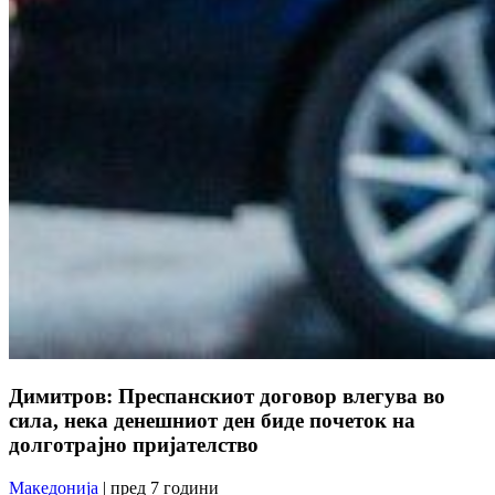
Димитров: Преспанскиот договор влегува во
сила, нека денешниот ден биде почеток на
долготрајно пријателство
Македонија
| пред 7 години