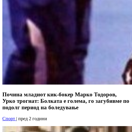
Почина младиот кик-бокeр Марко Тодоров,
Урко трогнат: Болката е голема, го загубивме по
подолг период на боледување
Спорт
| пред 2 години