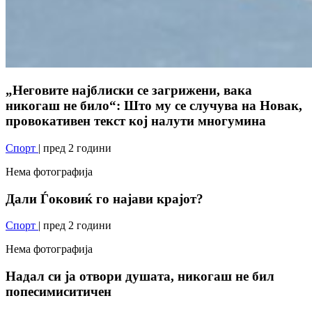
„Неговите најблиски се загрижени, вака
никогаш не било“: Што му се случува на Новак,
провокативен текст кој налути многумина
Спорт
| пред 2 години
Нема фотографија
Дали Ѓоковиќ го најави крајот?
Спорт
| пред 2 години
Нема фотографија
Надал си ја отвори душата, никогаш не бил
попесимиситичен