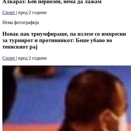
Алкараз: Бев нервозен, нема да лажам
Спорт
| пред 2 години
Нема фотографија
Новак пак триумфираше, па излезе со импресии
за турнирот и противникот: Беше убаво во
тенискиот рај
Спорт
| пред 2 години