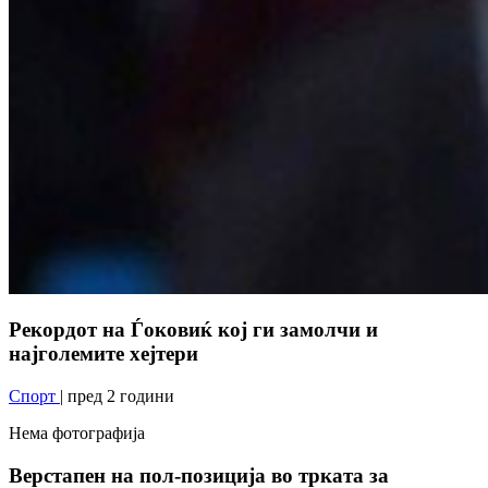
Рекордот на Ѓоковиќ кој ги замолчи и
најголемите хејтери
Спорт
| пред 2 години
Нема фотографија
Верстапен на пол-позиција во трката за