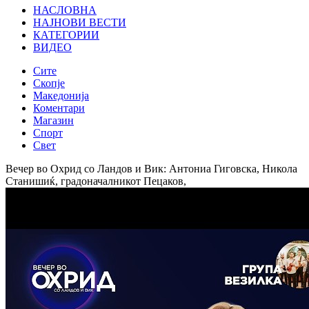
НАСЛОВНА
НАЈНОВИ ВЕСТИ
КАТЕГОРИИ
ВИДЕО
Сите
Скопје
Македонија
Коментари
Магазин
Спорт
Свет
Вечер во Охрид со Ландов и Вик: Антониа Гиговска, Никола
Станишиќ, градоначалникот Пецаков,