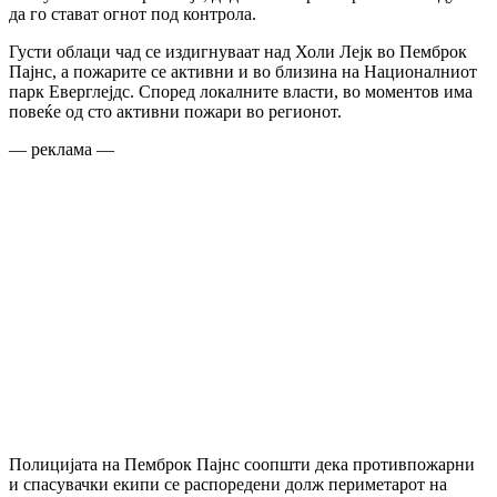
да го стават огнот под контрола.
Густи облаци чад се издигнуваат над Холи Лејк во Пемброк
Пајнс, а пожарите се активни и во близина на Националниот
парк Еверглејдс. Според локалните власти, во моментов има
повеќе од сто активни пожари во регионот.
— реклама —
Полицијата на Пемброк Пајнс соопшти дека противпожарни
и спасувачки екипи се распоредени долж периметарот на