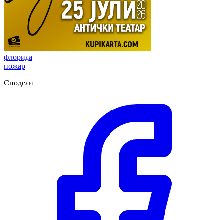
флорида
пожар
Сподели