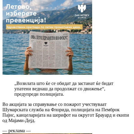
„Возилата што ќе се обидат да застанат ќе бидат
упатени веднаш да продолжат со движење“,
предупреди полицијата.
Во акцијата за справување со пожарот учествуваат
Шумарската служба на Флорида, полицијата на Пемброк
Пајнс, канцеларијата на шерифот на округот Брауард и екипи
од Мајами-Дејд.
— реклама —