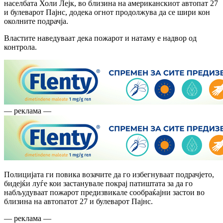
населбата Холи Лејк, во близина на американскиот автопат 27
и булеварот Пајнс, додека огнот продолжува да се шири кон
околните подрачја.
Властите наведуваат дека пожарот и натаму е надвор од
контрола.
— реклама —
Полицијата ги повика возачите да го избегнуваат подрачјето,
бидејќи луѓе кои застанувале покрај патиштата за да го
набљудуваат пожарот предизвикале сообраќајни застои во
близина на автопатот 27 и булеварот Пајнс.
— реклама —