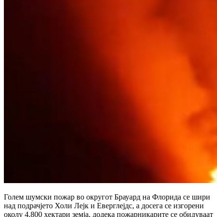
Голем шумски пожар во округот Брауард на Флорида се шири
над подрачјето Холи Лејк и Еверглејдс, а досега се изгорени
околу 4.800 хектари земја, додека пожарникарите се обидуваат