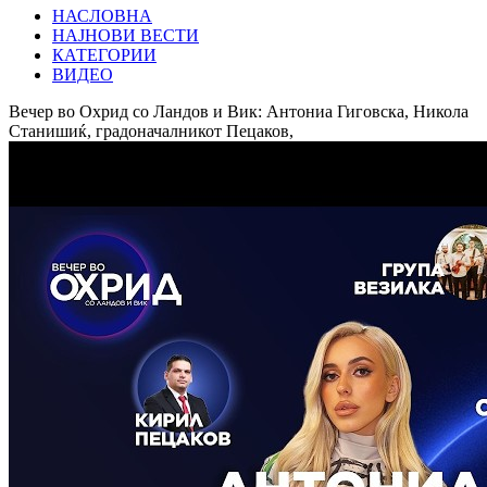
НАСЛОВНА
НАЈНОВИ ВЕСТИ
КАТЕГОРИИ
ВИДЕО
Вечер во Охрид со Ландов и Вик: Антониа Гиговска, Никола
Станишиќ, градоначалникот Пецаков,