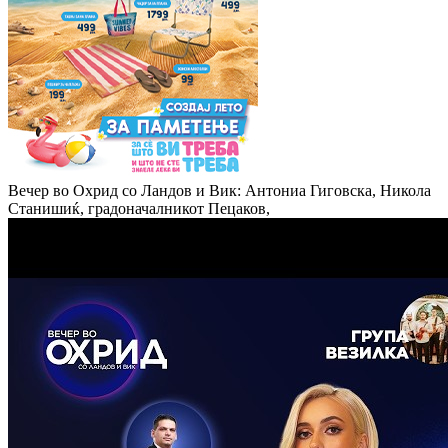
Вечер во Охрид со Ландов и Вик: Антониа Гиговска, Никола
Станишиќ, градоначалникот Пецаков,