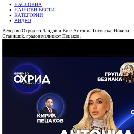
НАСЛОВНА
НАЈНОВИ ВЕСТИ
КАТЕГОРИИ
ВИДЕО
Вечер во Охрид со Ландов и Вик: Антониа Гиговска, Никола
Станишиќ, градоначалникот Пецаков,