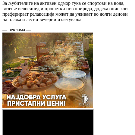
За љубителите на активен одмор тука се спортови на вода,
возење велосипед и прошетки низ природа, додека оние кои
преферираат релаксација можат да уживаат во долги денови
на плажа и лесни вечерни излегувања.
— реклама —