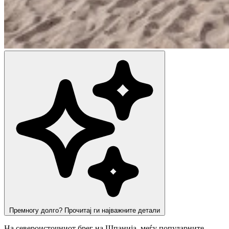
Премногу долго? Прочитај ги најважните детали
На североисточниот брег на Шпанија, меѓу популарните