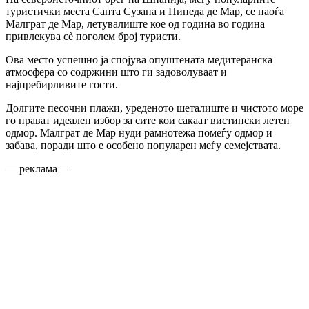
туристички места Санта Сузана и Пинеда де Мар, се наоѓа
Малграт де Мар, летувалиште кое од година во година
привлекува сè поголем број туристи.
Ова место успешно ја спојува опуштената медитеранска
атмосфера со содржини што ги задоволуваат и
најпребирливите гости.
Долгите песочни плажи, уреденото шеталиште и чистото море
го прават идеален избор за сите кои сакаат вистински летен
одмор. Малграт де Мар нуди рамнотежа помеѓу одмор и
забава, поради што е особено популарен меѓу семејствата.
— реклама —