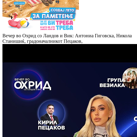
Вечер во Охрид со Ландов и Вик: Антониа Гиговска, Никола
Станишиќ, градоначалникот Пецаков,