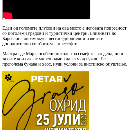
Еден од големите плусови на ова место е неговата поврзаност
со поголеми градови и туристички центри. Близината до
Барселона овозможува лесни еднодневни излети и
дополнително го збогатува престојот.
Малграт де Мар е особено погоден за семејства со деца, но и
за сите кои сакаат мирен одмор далеку од гужви. Без
преголема бучава и хаос, нуди услови за вистинско опуштање.