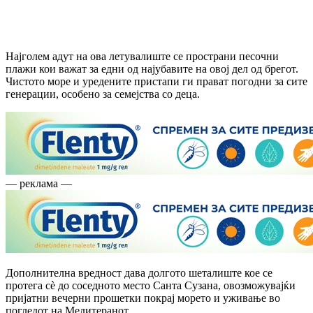
Најголем адут на ова летувалиште се пространи песочни
плажи кои важат за едни од најубавите на овој дел од брегот.
Чистото море и уредените пристапи ги прават погодни за сите
генерации, особено за семејства со деца.
— реклама —
Дополнителна вредност дава долгото шеталиште кое се
протега сè до соседното место Санта Сузана, овозможувајќи
пријатни вечерни прошетки покрај морето и уживање во
погледот на Медитеранот.