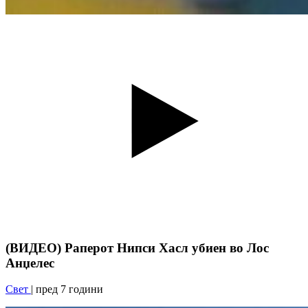
(ВИДЕО) Раперот Нипси Хасл убиен во Лос
Анџелес
Свет
| пред 7 години