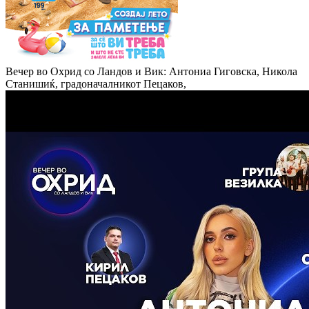
Вечер во Охрид со Ландов и Вик: Антониа Гиговска, Никола
Станишиќ, градоначалникот Пецаков,