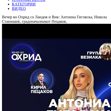
КАТЕГОРИИ
ВИДЕО
Вечер во Охрид со Ландов и Вик: Антониа Гиговска, Никола
Станишиќ, градоначалникот Пецаков,