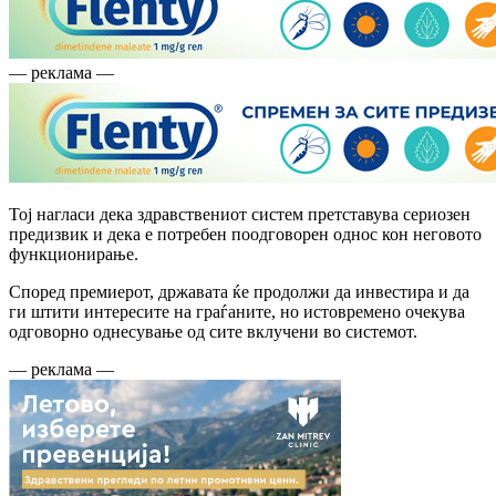
— реклама —
Тој нагласи дека здравствениот систем претставува сериозен
предизвик и дека е потребен поодговорен однос кон неговото
функционирање.
Според премиерот, државата ќе продолжи да инвестира и да
ги штити интересите на граѓаните, но истовремено очекува
одговорно однесување од сите вклучени во системот.
— реклама —