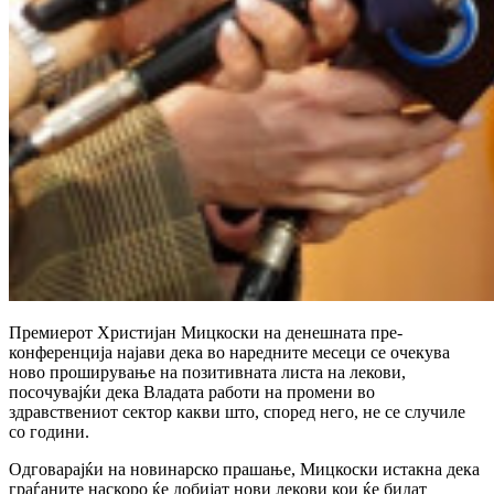
Премиерот Христијан Мицкоски на денешната пре-
конференција најави дека во наредните месеци се очекува
ново проширување на позитивната листа на лекови,
посочувајќи дека Владата работи на промени во
здравствениот сектор какви што, според него, не се случиле
со години.
Одговарајќи на новинарско прашање, Мицкоски истакна дека
граѓаните наскоро ќе добијат нови лекови кои ќе бидат