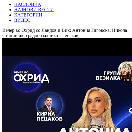
НАСЛОВНА
НАЈНОВИ ВЕСТИ
КАТЕГОРИИ
ВИДЕО
Вечер во Охрид со Ландов и Вик: Антониа Гиговска, Никола
Станишиќ, градоначалникот Пецаков,