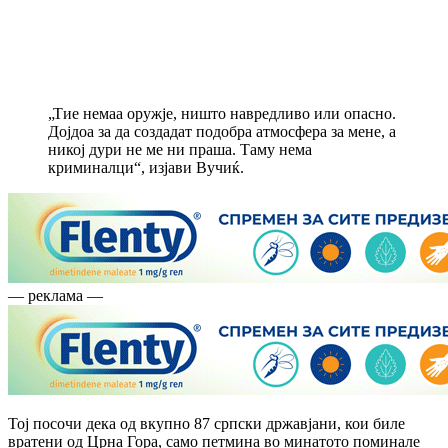
„Тие немаа оружје, ништо навредливо или опасно.
Дојдоа за да создадат подобра атмосфера за мене, а
никој дури не ме ни праша. Таму нема
криминалци“, изјави Вучиќ.
— реклама —
Тој посочи дека од вкупно 87 српски државјани, кои биле
вратени од Црна Гора, само петмина во минатото поминале