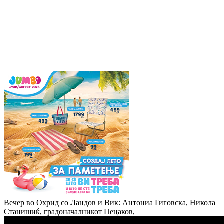
Вечер во Охрид со Ландов и Вик: Антониа Гиговска, Никола
Станишиќ, градоначалникот Пецаков,