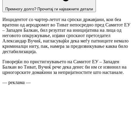
Премногу долго? Прочитај ги најважните детали
Инцидентот со чартер-летот на српски државјани, кои беа
вратени од аеродромот во Тиват непосредно пред Самитот ЕУ
– Западен Балкан, бил резултат на иницијатива на лица од
неговото опкружување, изјави српскиот претседател
Александар Вучиќ, нагласувајќи дека меѓу патниците немало
криминалци ниту, пак, намера за предизвикување каква било
дестабилизација.
Говорејќи по пристигнувањето на Самитот ЕУ – Западен
Балкан во Тиват, Вучиќ рече дека денес би им се извинил на
црногорските домаќини за непријатностите што настанале.
— реклама —