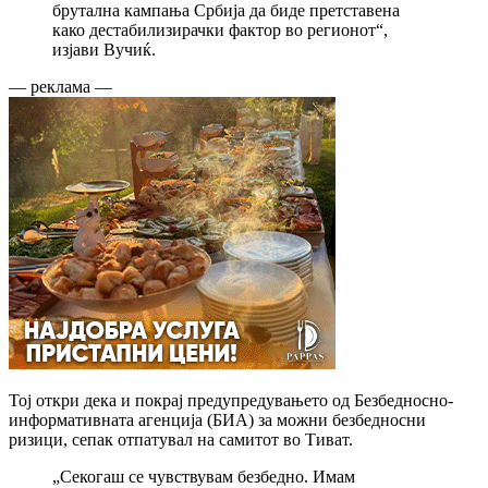
брутална кампања Србија да биде претставена
како дестабилизирачки фактор во регионот“,
изјави Вучиќ.
— реклама —
Тој откри дека и покрај предупредувањето од Безбедносно-
информативната агенција (БИА) за можни безбедносни
ризици, сепак отпатувал на самитот во Тиват.
„Секогаш се чувствувам безбедно. Имам