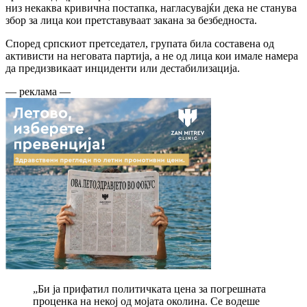
низ некаква кривична постапка, нагласувајќи дека не станува
збор за лица кои претставуваат закана за безбедноста.
Според српскиот претседател, групата била составена од
активисти на неговата партија, а не од лица кои имале намера
да предизвикаат инциденти или дестабилизација.
— реклама —
„Би ја прифатил политичката цена за погрешната
проценка на некој од мојата околина. Се водеше