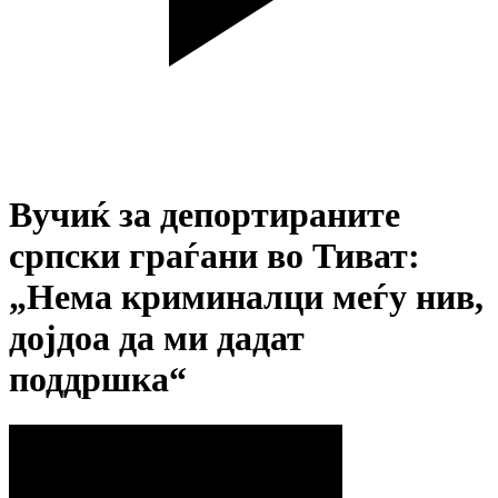
Вучиќ за депортираните
српски граѓани во Тиват:
„Нема криминалци меѓу нив,
дојдоа да ми дадат
поддршка“