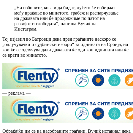
„На изборите, кога и да бидат, луѓето ќе избираат
меѓу враќање во минатото, грабеж и распарчување
на државата или ќе продолжиме по патот на
развојот и слободата“, напиша Вучиќ на
Инстаграм.
Тој изјавил во Батровци дека пред граѓаните наскоро се
„одлучувачки и судбински избори“ за иднината на Србија, на
кои ќе се одлучува дали државата ќе оди кон иднината или ќе
се врати во минатото.
— реклама —
Обраќајќи им се на насобраните граѓани, Вучиќ истакнал дека