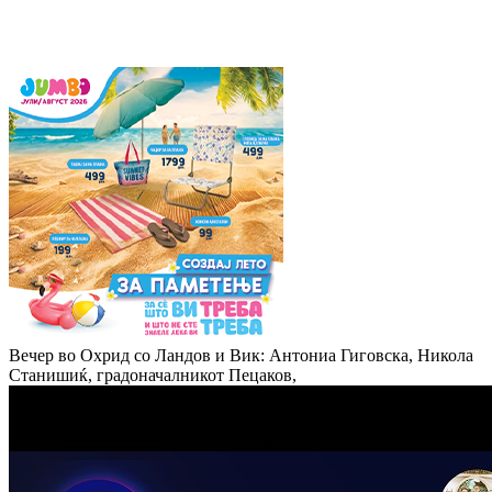
Вечер во Охрид со Ландов и Вик: Антониа Гиговска, Никола
Станишиќ, градоначалникот Пецаков,