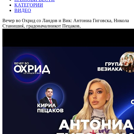
КАТЕГОРИИ
ВИДЕО
Вечер во Охрид со Ландов и Вик: Антониа Гиговска, Никола
Станишиќ, градоначалникот Пецаков,