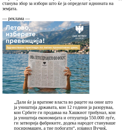
станува збор за избори што ќе ја определат иднината на
земјата.
— реклама —
„Дали ќе ја вратиме власта во рацете на оние што
ја уништија државата, кои 12 години ја разоруваа,
кои Србите ги продаваа на Хашкиот трибунал, кои
ја уништија економијата и отпуштија 550.000 луѓе,
ги затворија фабриките, додека народот стануваше
посиромашен, а тие побогати“, изјавил Вучиќ.