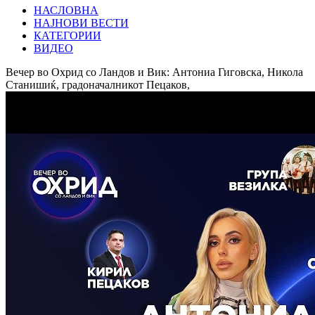
НАСЛОВНА
НАЈНОВИ ВЕСТИ
КАТЕГОРИИ
ВИДЕО
Вечер во Охрид со Ландов и Вик: Антониа Гиговска, Никола
Станишиќ, градоначалникот Пецаков,