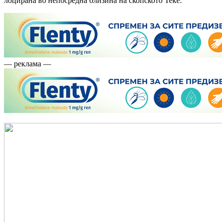
лоцирана во непосредна близина на скопското Теќе.
— реклама —