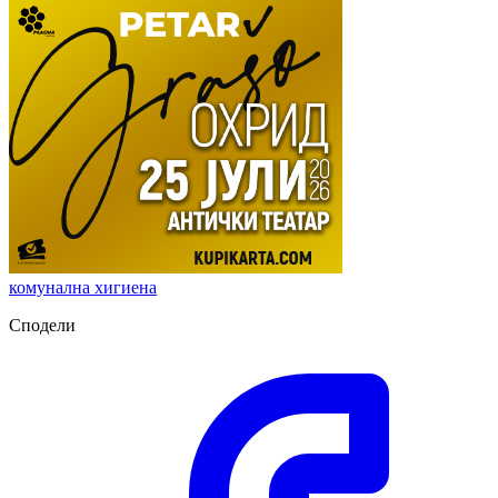
комунална хигиена
Сподели