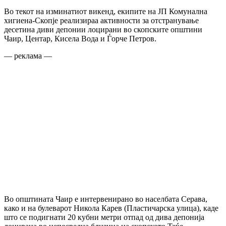
Во текот на изминатиот викенд, екипите на ЈП Комунална
хигиена-Скопје реализираа активности за отстранување
десетина диви депонии лоцирани во скопските општини
Чаир, Центар, Кисела Вода и Ѓорче Петров.
— реклама —
Во општината Чаир е интервенирано во населбата Серава,
како и на булеварот Никола Карев (Пластичарска улица), каде
што се подигнати 20 кубни метри отпад од дива депонија