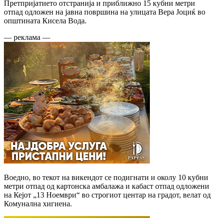
Претпријатието отстранија и приближно 15 кубни метри
отпад одложен на јавна површина на улицата Вера Јоциќ во
општината Кисела Вода.
— реклама —
Воедно, во текот на викендот се подигнати и околу 10 кубни
метри отпад од картонска амбалажа и кабаст отпад одложени
на Кејот „13 Ноември“ во строгиот центар на градот, велат од
Комунална хигиена.