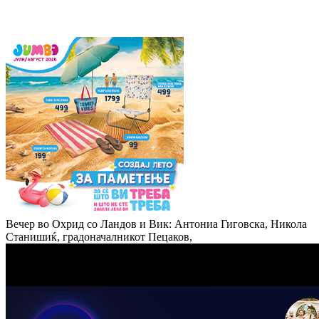
Вечер во Охрид со Ландов и Вик: Антониа Гиговска, Никола
Станишиќ, градоначалникот Пецаков,