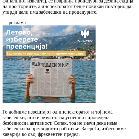
финалниот извештај, се извршија процедури за дезинфекција
на просториите, а инспекторатот беше повикан повторно да
утврди дали има забелешки на процедурите.
— реклама —
Го добивме извештајот од инспекторатот и тој нема
забелешки, што е резултат на успешно спроведена
безбедносна активност. Сепак, тоа не значи дека нема
забелешки за претходното работење. За среќа, избегнавме
хаварија во овој фреквентен предел.