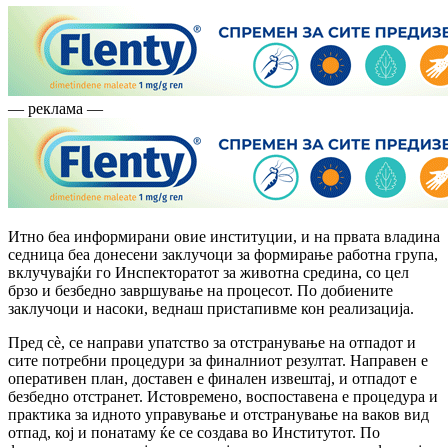
— реклама —
Итно беа информирани овие институции, и на првата владина
седница беа донесени заклучоци за формирање работна група,
вклучувајќи го Инспекторатот за животна средина, со цел
брзо и безбедно завршување на процесот. По добиените
заклучоци и насоки, веднаш пристапивме кон реализација.
Пред сè, се направи упатство за отстранување на отпадот и
сите потребни процедури за финалниот резултат. Направен е
оперативен план, доставен е финален извештај, и отпадот е
безбедно отстранет. Истовремено, воспоставена е процедура и
практика за идното управување и отстранување на ваков вид
отпад, кој и понатаму ќе се создава во Институтот. По