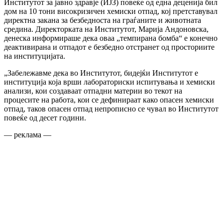
Институтот за јавно здравје (ИЈЗ) повеќе од една деценија бил
дом на 10 тони високризичен хемиски отпад, кој претставувал
директна закана за безбедноста на граѓаните и животната
средина. Директорката на Институтот, Марија Андоновска,
денеска информираше дека оваа „темпирана бомба“ е конечно
деактивирана и отпадот е безбедно отстранет од просториите
на институцијата.
„Забележавме дека во Институтот, бидејќи Институтот е
институција која врши лабораториски испитувања и хемиски
анализи, кои создаваат отпадни материи во текот на
процесите на работа, кои се дефинираат како опасен хемиски
отпад, таков опасен отпад непрописно се чувал во Институтот
повеќе од десет години.
— реклама —