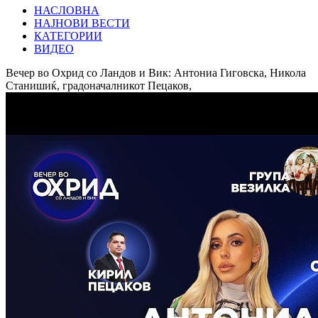
НАСЛОВНА
НАЈНОВИ ВЕСТИ
КАТЕГОРИИ
ВИДЕО
Вечер во Охрид со Ландов и Вик: Антониа Гиговска, Никола
Станишиќ, градоначалникот Пецаков,