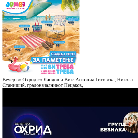
Вечер во Охрид со Ландов и Вик: Антониа Гиговска, Никола
Станишиќ, градоначалникот Пецаков,