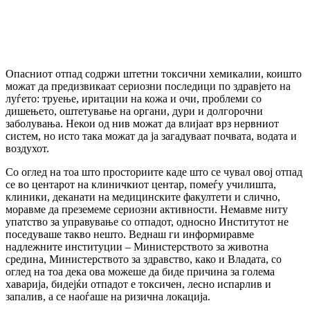
Опасниот отпад содржи штетни токсични хемикалии, коишто
можат да предизвикаат сериозни последици по здравјето на
луѓето: труење, иритации на кожа и очи, проблеми со
дишењето, оштетување на органи, дури и долгорочни
заболувања. Некои од нив можат да влијаат врз нервниот
систем, но исто така можат да ја загадуваат почвата, водата и
воздухот.
Со оглед на тоа што просториите каде што се чувал овој отпад
се во центарот на клиничкиот центар, помеѓу училишта,
клиники, деканати на медицинските факултети и слично,
моравме да преземеме сериозни активности. Немавме ниту
упатство за управување со отпадот, односно Институтот не
поседуваше такво нешто. Веднаш ги информиравме
надлежните институции – Министерството за животна
средина, Министерството за здравство, како и Владата, со
оглед на тоа дека ова можеше да биде причина за голема
хаварија, бидејќи отпадот е токсичен, лесно испарлив и
запалив, а се наоѓаше на ризична локација.