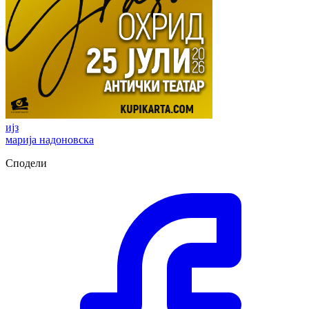
ијз
марија надоновска
Сподели