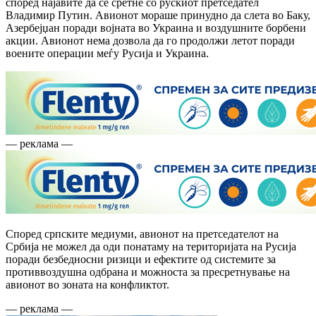
според најавите да се сретне со рускиот претседател
Владимир Путин. Авионот мораше принудно да слета во Баку,
Азербејџан поради војната во Украина и воздушните борбени
акции. Авионот нема дозвола да го продолжи летот поради
воените операции меѓу Русија и Украина.
— реклама —
Според српските медиуми, авионот на претседателот на
Србија не можел да оди понатаму на територијата на Русија
поради безбедносни ризици и ефектите од системите за
противвоздушна одбрана и можноста за пресретнување на
авионот во зоната на конфликтот.
— реклама —