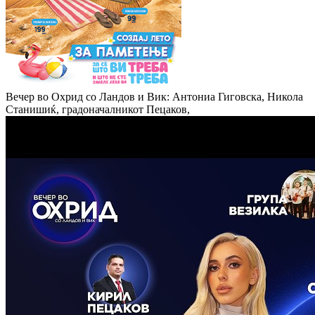
Вечер во Охрид со Ландов и Вик: Антониа Гиговска, Никола
Станишиќ, градоначалникот Пецаков,