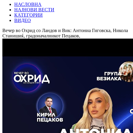
НАСЛОВНА
НАЈНОВИ ВЕСТИ
КАТЕГОРИИ
ВИДЕО
Вечер во Охрид со Ландов и Вик: Антониа Гиговска, Никола
Станишиќ, градоначалникот Пецаков,