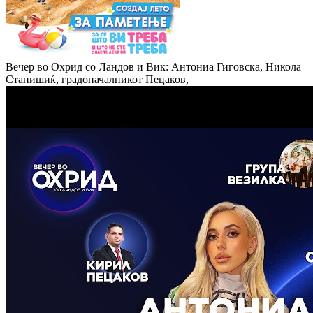
Вечер во Охрид со Ландов и Вик: Антониа Гиговска, Никола
Станишиќ, градоначалникот Пецаков,