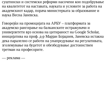
суштински и системски реформи насочени кон подобрување
на квалитетот на наставата, науката и условите за работа на
академскиот кадар, порача министерката за образование и
наука Весна Јаневска.
Говорејќи на промоцијата на АРБУ – платформата за
академско рангирање на балканските истражувачи и
универзитети врз основа на цитираност на Google Scholar,
иницијатива на проф. д-р Марјан Бојаџиев, Јаневска истакна
дека паралелно се работи на унапредување на регулативата,
зголемување на буџетот и обезбедување достоинствен
третман на професорите.
— реклама —