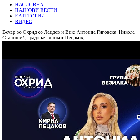
НАСЛОВНА
НАЈНОВИ ВЕСТИ
КАТЕГОРИИ
ВИДЕО
Вечер во Охрид со Ландов и Вик: Антониа Гиговска, Никола
Станишиќ, градоначалникот Пецаков,