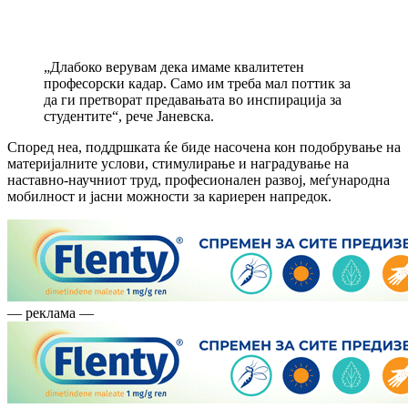
„Длабоко верувам дека имаме квалитетен
професорски кадар. Само им треба мал поттик за
да ги претворат предавањата во инспирација за
студентите“, рече Јаневска.
Според неа, поддршката ќе биде насочена кон подобрување на
материјалните услови, стимулирање и наградување на
наставно-научниот труд, професионален развој, меѓународна
мобилност и јасни можности за кариерен напредок.
— реклама —