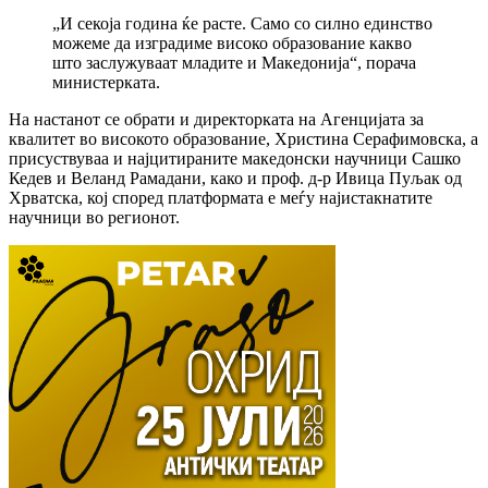
„И секоја година ќе расте. Само со силно единство
можеме да изградиме високо образование какво
што заслужуваат младите и Македонија“, порача
министерката.
На настанот се обрати и директорката на Агенцијата за
квалитет во високото образование, Христина Серафимовска, а
присуствуваа и најцитираните македонски научници Сашко
Кедев и Веланд Рамадани, како и проф. д-р Ивица Пуљак од
Хрватска, кој според платформата е меѓу најистакнатите
научници во регионот.