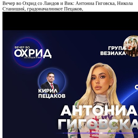
Вечер во Охрид со Ландов и Вик: Антониа Гиговска, Никола
Станишиќ, градоначалникот Пецаков,