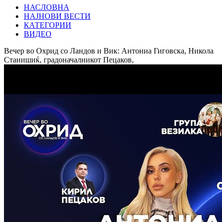
НАСЛОВНА
НАЈНОВИ ВЕСТИ
КАТЕГОРИИ
ВИДЕО
Вечер во Охрид со Ландов и Вик: Антониа Гиговска, Никола
Станишиќ, градоначалникот Пецаков,