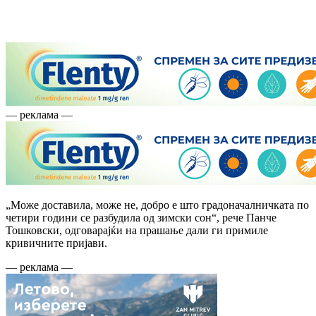
— реклама —
„Може доставила, може не, добро е што градоначалничката по
четири години се разбудила од зимски сон“, рече Панче
Тошковски, одговарајќи на прашање дали ги примиле
кривичните пријави.
— реклама —