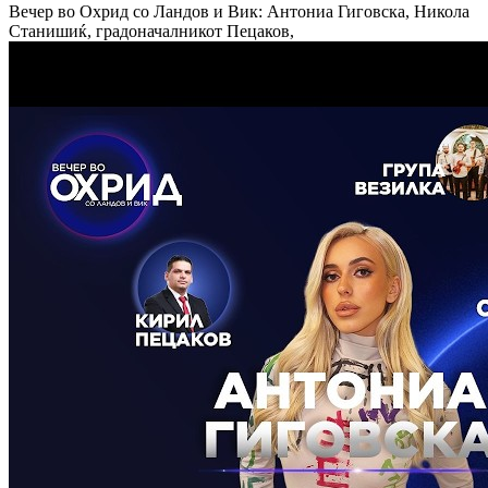
Вечер во Охрид со Ландов и Вик: Антониа Гиговска, Никола
Станишиќ, градоначалникот Пецаков,