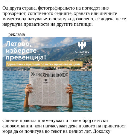
Од друга страна, фотографирањето на погледот низ
прозорецот, сопственото седиште, храната или личните
моменти од патувањето останува дозволено, сè додека не се
нарушува приватноста на другите патници.
— реклама —
Слични правила применуваат и голем број светски
авиокомпании, кои нагласуваат дека правото на приватност
мора да се почитува во текот на целиот лет. Доколку