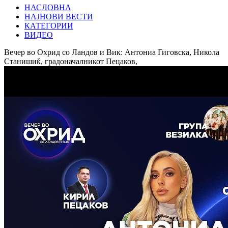
НАСЛОВНА
НАЈНОВИ ВЕСТИ
КАТЕГОРИИ
ВИДЕО
Вечер во Охрид со Ландов и Вик: Антониа Гиговска, Никола
Станишиќ, градоначалникот Пецаков,