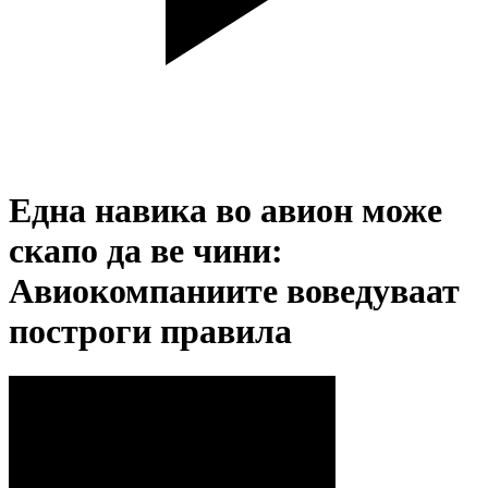
Една навика во авион може
скапо да ве чини:
Авиокомпаниите воведуваат
построги правила