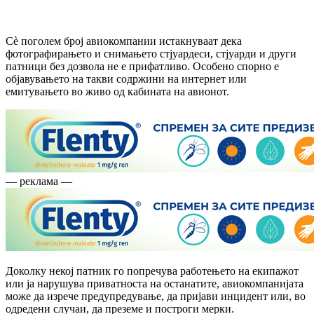
Сè поголем број авиокомпании истакнуваат дека
фотографирањето и снимањето стјуардеси, стјуарди и други
патници без дозвола не е прифатливо. Особено спорно е
објавувањето на такви содржини на интернет или
емитувањето во живо од кабината на авионот.
— реклама —
Доколку некој патник го попречува работењето на екипажот
или ја нарушува приватноста на останатите, авиокомпанијата
може да изрече предупредување, да пријави инцидент или, во
одредени случаи, да преземе и построги мерки.