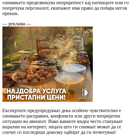
снимањето предизвикува непријатност кај патниците или го
попречува персоналот, екипажот има право да побара негов
прекин.
— реклама —
Експертите предупредуваат дека особено чувствително е
снимањето расправии, конфликти или други непријатни
ситуации во авионот. Иако ваквите видеа често стануваат
вирални на интернет, лицата што ги снимаат можат да се
соочат со последици доколку одбијат да ги почитуваат