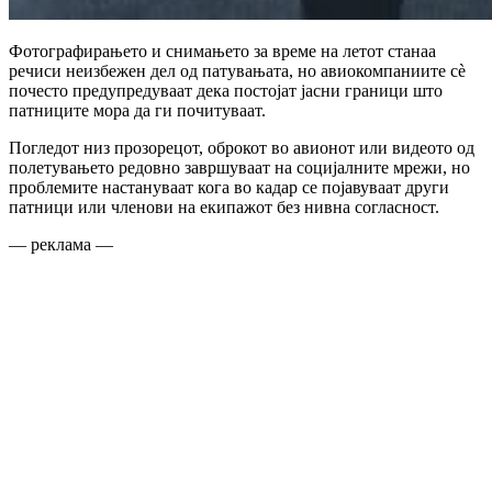
Фотографирањето и снимањето за време на летот станаа
речиси неизбежен дел од патувањата, но авиокомпаниите сè
почесто предупредуваат дека постојат јасни граници што
патниците мора да ги почитуваат.
Погледот низ прозорецот, оброкот во авионот или видеото од
полетувањето редовно завршуваат на социјалните мрежи, но
проблемите настануваат кога во кадар се појавуваат други
патници или членови на екипажот без нивна согласност.
— реклама —