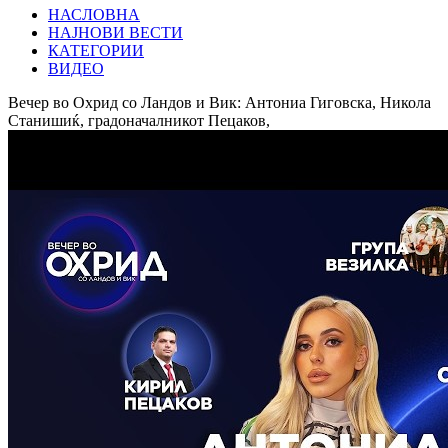
НАСЛОВНА
НАЈНОВИ ВЕСТИ
КАТЕГОРИИ
ВИДЕО
Вечер во Охрид со Ландов и Вик: Антониа Гиговска, Никола
Станишиќ, градоначалникот Пецаков,