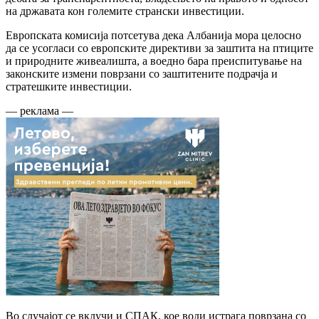
на државата кон големите странски инвестиции.
Европската комисија потсетува дека Албанија мора целосно
да се усогласи со европските директиви за заштита на птиците
и природните живеалишта, а воедно бара преиспитување на
законските измени поврзани со заштитените подрачја и
стратешките инвестиции.
— реклама —
Во случајот се вклучи и СПАК, кое води истрага поврзана со