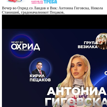
Вечер во Охрид со Ландов и Вик: Антониа Гиговска, Никола
Станишиќ, градоначалникот Пецаков,