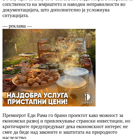
сопственоста на земјиштето и наводни неправилности во
документацијата, што дополнително ја усложнува
ситуацијата.
— реклама —
Премиерот Еди Рама го брани проектот како можност за
економски развој и привлекување странски инвестиции, но
критичарите предупредуваат дека економскиот интерес не
смее да биде над законите и заштитата на природното
наследство.