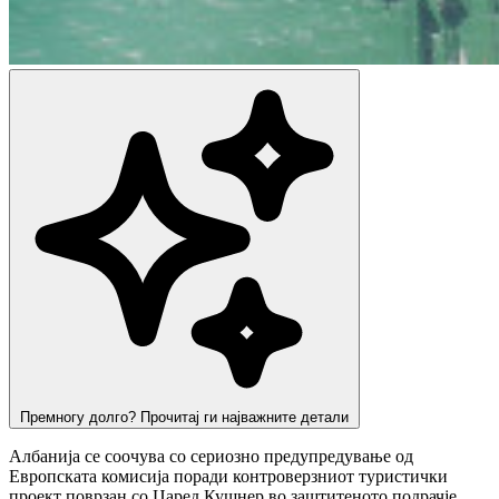
Премногу долго? Прочитај ги најважните детали
Албанија се соочува со сериозно предупредување од
Европската комисија поради контроверзниот туристички
проект поврзан со Џаред Кушнер во заштитеното подрачје