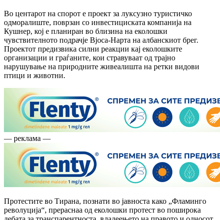
Во центарот на спорот е проект за луксузно туристичко
одморалиште, поврзан со инвестициската компанија на
Кушнер, кој е планиран во близина на еколошки
чувствителното подрачје Вјоса-Нарта на албанскиот брег.
Проектот предизвика силни реакции кај еколошките
организации и граѓаните, кои стравуваат од трајно
нарушување на природните живеалишта на ретки видови
птици и животни.
— реклама —
Протестите во Тирана, познати во јавноста како „Фламинго
револуција“, прераснаа од еколошки протест во поширока
дебата за транспарентноста, владеењето на правото и односот