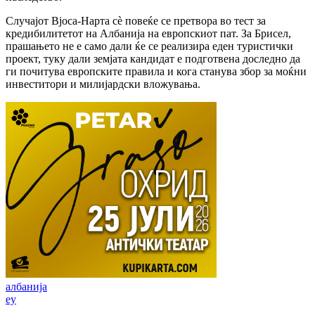
Случајот Вјоса-Нарта сè повеќе се претвора во тест за
кредибилитетот на Албанија на европскиот пат. За Брисел,
прашањето не е само дали ќе се реализира еден туристички
проект, туку дали земјата кандидат е подготвена доследно да
ги почитува европските правила и кога станува збор за моќни
инвеститори и милијардски вложувања.
албанија
еу