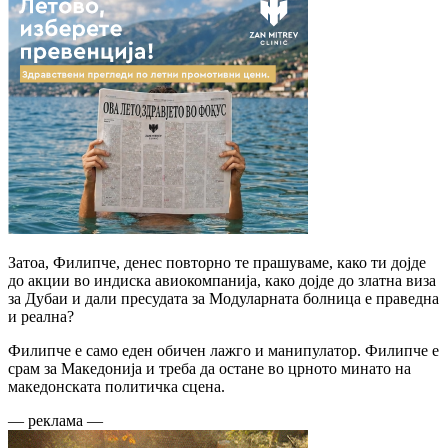
Затоа, Филипче, денес повторно те прашуваме, како ти дојде
до акции во индиска авиокомпанија, како дојде до златна виза
за Дубаи и дали пресудата за Модуларната болница е праведна
и реална?
Филипче е само еден обичен лажго и манипулатор. Филипче е
срам за Македонија и треба да остане во црното минато на
македонската политичка сцена.
— реклама —