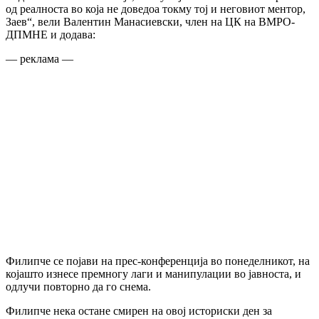
од реалноста во која не доведоа токму тој и неговиот ментор,
Заев“, вели Валентин Манасиевски, член на ЦК на ВМРО-
ДПМНЕ и додава:
— реклама —
Филипче се појави на прес-конференција во понеделникот, на
којашто изнесе премногу лаги и манипулации во јавноста, и
одлучи повторно да го снема.
Филипче нека остане смирен на овој историски ден за