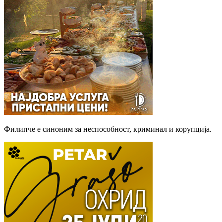
Филипче е синоним за неспособност, криминал и корупција.