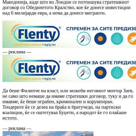
Македонија, каде што во Лондон се потпишува стратешкиот
договор со Обединетото Кралство, кое ќе донесе инвестиции
над 6 милијарди евра, а нема да донесе мигранти.
— реклама —
Да беше Филипче на власт, или можеби неговиот ментор Заев,
не само што немаше да имаме стратешки договор, туку и да го
имавме, ќе беше ограбен, криминален и корумпиран.
Тендерите ќе се делеа на браќа и братучеди, на партиски
коалиции, ќе се оштетуваа Буџети, а народот ќе го плаќаше
истото.
— реклама —