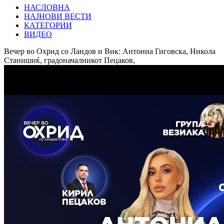
НАСЛОВНА
НАЈНОВИ ВЕСТИ
КАТЕГОРИИ
ВИДЕО
Вечер во Охрид со Ландов и Вик: Антониа Гиговска, Никола
Станишиќ, градоначалникот Пецаков,