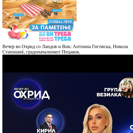
Вечер во Охрид со Ландов и Вик: Антониа Гиговска, Никола
Станишиќ, градоначалникот Пецаков,