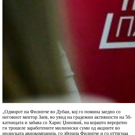
„Одморот на Филипче во Дубаи, кој го помина заедно со
неговиот ментор Заев, во увид на градежни активности на 50-
катницата и забава со Харис Џиновиќ, на којашто веројатно
ги трошеле заработените милионски суми од акциите во
индиската авиокомпанија, го збунија Филипче и го оттргнаа