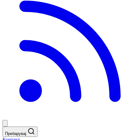
Пребарувај
Контакт