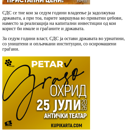
СДС се тие кои за седум години владеење ја задолжуваа
државата, а при тоа, парите завршуваа во приватни џебови,
наместо за реализација на капитални инвестиции од кои
корист би имале и граѓаните и државата.
За седум години власт, СДС ја остави државата во урнатини,
со уништени и опљачкани институции, со осиромашени
граѓани.