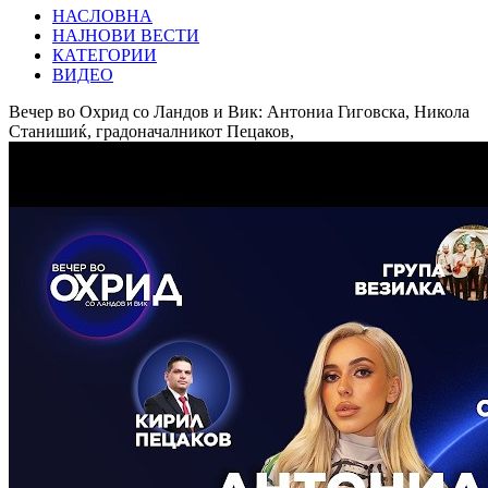
НАСЛОВНА
НАЈНОВИ ВЕСТИ
КАТЕГОРИИ
ВИДЕО
Вечер во Охрид со Ландов и Вик: Антониа Гиговска, Никола
Станишиќ, градоначалникот Пецаков,