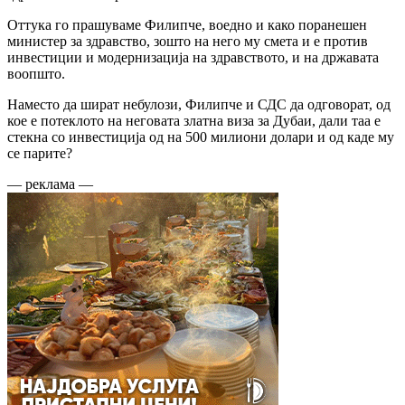
Оттука го прашуваме Филипче, воедно и како поранешен
министер за здравство, зошто на него му смета и е против
инвестиции и модернизација на здравството, и на државата
воопшто.
Наместо да шират небулози, Филипче и СДС да одговорат, од
кое е потеклото на неговата златна виза за Дубаи, дали таа е
стекна со инвестиција од на 500 милиони долари и од каде му
се парите?
— реклама —