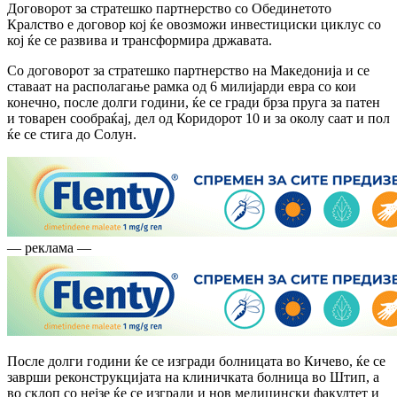
Договорот за стратешко партнерство со Обединетото
Кралство е договор кој ќе овозможи инвестициски циклус со
кој ќе се развива и трансформира државата.
Со договорот за стратешко партнерство на Македонија и се
ставаат на располагање рамка од 6 милијарди евра со кои
конечно, после долги години, ќе се гради брза пруга за патен
и товарен сообраќај, дел од Коридорот 10 и за околу саат и пол
ќе се стига до Солун.
— реклама —
После долги години ќе се изгради болницата во Кичево, ќе се
заврши реконструкцијата на клиничката болница во Штип, а
во склоп со нејзе ќе се изгради и нов медицински факултет и