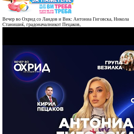
Вечер во Охрид со Ландов и Вик: Антониа Гиговска, Никола
Станишиќ, градоначалникот Пецаков,