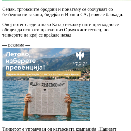
Сепак, трговските бродови и понатаму се соочуваат со
безбедносни закани, бидејќи и Иран и САД вовеле блокади.
Овој потег следи откако Катар неколку пати претходно се
обидел да испрати пратки низ Ормускиот теснец, но
танкерите на крај се враќале назад.
— реклама —
Танкерот е управуван од катарската компанија „Накилат