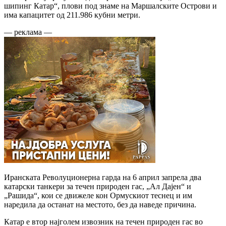
шипинг Катар“, плови под знаме на Маршалските Острови и
има капацитет од 211.986 кубни метри.
— реклама —
Иранската Револуционерна гарда на 6 април запрела два
катарски танкери за течен природен гас, „Ал Дајен“ и
„Рашида“, кои се движеле кон Ормускиот теснец и им
наредила да останат на местото, без да наведе причина.
Катар е втор најголем извозник на течен природен гас во