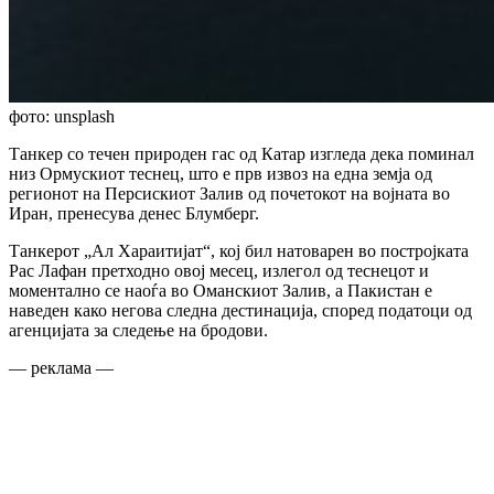
фото: unsplash
Танкер со течен природен гас од Катар изгледа дека поминал
низ Ормускиот теснец, што е прв извоз на една земја од
регионот на Персискиот Залив од почетокот на војната во
Иран, пренесува денес Блумберг.
Танкерот „Ал Хараитијат“, кој бил натоварен во постројката
Рас Лафан претходно овој месец, излегол од теснецот и
моментално се наоѓа во Оманскиот Залив, а Пакистан е
наведен како негова следна дестинација, според податоци од
агенцијата за следење на бродови.
— реклама —