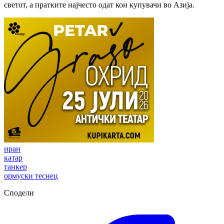
светот, а пратките најчесто одат кон купувачи во Азија.
иран
катар
танкер
ормуски теснец
Сподели