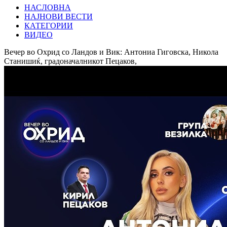
НАСЛОВНА
НАЈНОВИ ВЕСТИ
КАТЕГОРИИ
ВИДЕО
Вечер во Охрид со Ландов и Вик: Антониа Гиговска, Никола
Станишиќ, градоначалникот Пецаков,