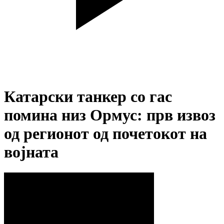
Катарски танкер со гас
помина низ Ормус: прв извоз
од регионот од почетокот на
војната