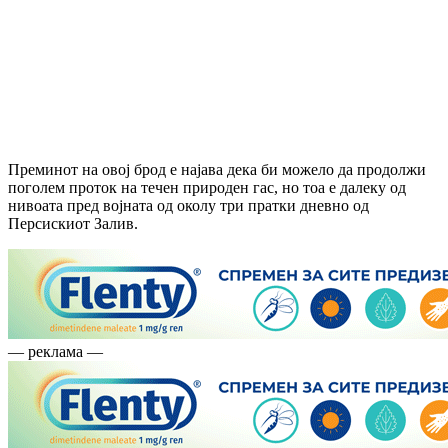
Преминот на овој брод е најава дека би можело да продолжи
поголем проток на течен природен гас, но тоа е далеку од
нивоата пред војната од околу три пратки дневно од
Персискиот Залив.
— реклама —