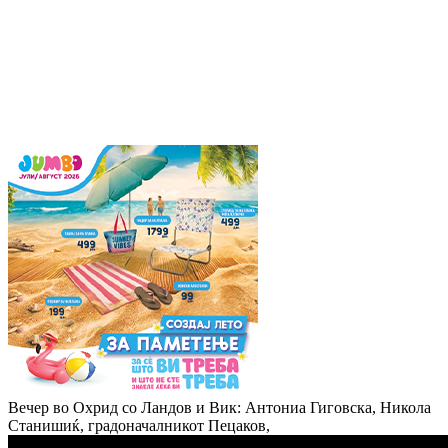
Вечер во Охрид со Ландов и Вик: Антониа Гиговска, Никола
Станишиќ, градоначалникот Пецаков,