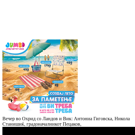
Вечер во Охрид со Ландов и Вик: Антониа Гиговска, Никола
Станишиќ, градоначалникот Пецаков,