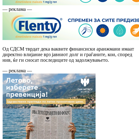
— реклама —
Од СДСМ тврдат дека ваквите финансиски аранжмани имаат
директно влијание врз јавниот долг и граѓаните, кои, според
нив, ќе ги сносат последиците од задолжувањето.
— реклама —