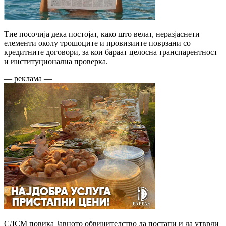
Тие посочија дека постојат, како што велат, неразјаснети
елементи околу трошоците и провизиите поврзани со
кредитните договори, за кои бараат целосна транспарентност
и институционална проверка.
— реклама —
СДСМ повика Јавното обвинителство да постапи и да утврди