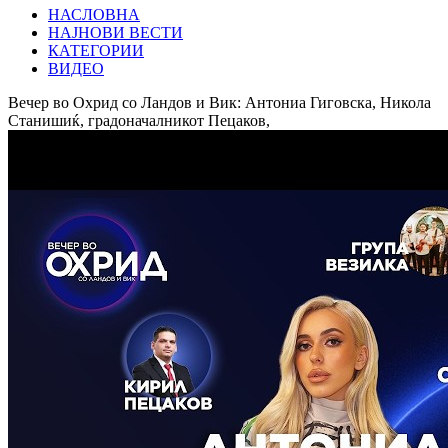
НАСЛОВНА
НАЈНОВИ ВЕСТИ
КАТЕГОРИИ
ВИДЕО
Вечер во Охрид со Ландов и Вик: Антониа Гиговска, Никола
Станишиќ, градоначалникот Пецаков,