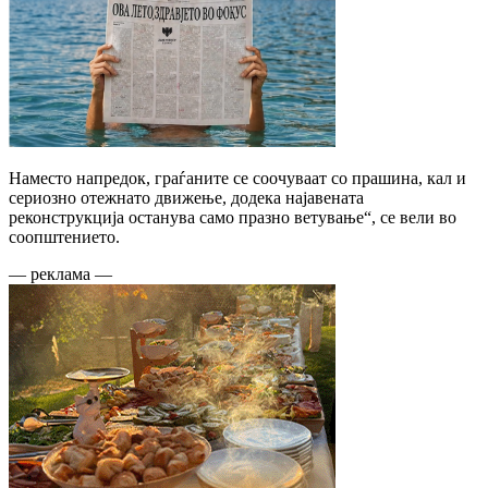
Наместо напредок, граѓаните се соочуваат со прашина, кал и
сериозно отежнато движење, додека најавената
реконструкција останува само празно ветување“, се вели во
соопштението.
— реклама —