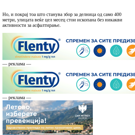
Но, и покрај тоа што станува збор за делница од само 400
метри, улицата веќе цел месец стои ископана без никакви
активности за асфалтирање.
— реклама —
— реклама —