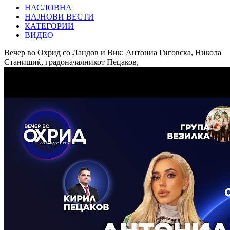
НАСЛОВНА
НАЈНОВИ ВЕСТИ
КАТЕГОРИИ
ВИДЕО
Вечер во Охрид со Ландов и Вик: Антониа Гиговска, Никола
Станишиќ, градоначалникот Пецаков,