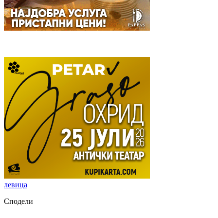
левица
Сподели