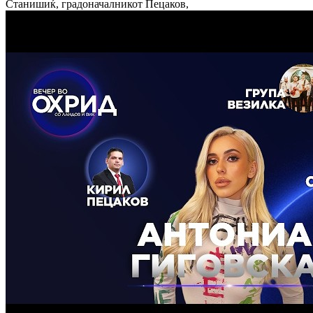
Станишиќ, градоначалникот Пецаков,