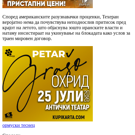
Според американските разузнавачки проценки, Техеран
веројатно нема да почувствува неподнослив притисок пред
крајот на летото, што објаснува зошто иранските власти и
натаму инсистираат на укинување на блокадата како услов за
траен мировен договор.
ормуски теснец