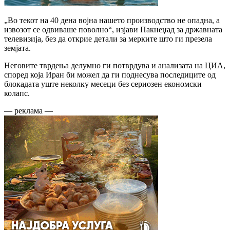
„Во текот на 40 дена војна нашето производство не опадна, а
извозот се одвиваше поволно“, изјави Пакнеџад за државната
телевизија, без да открие детали за мерките што ги презела
земјата.
Неговите тврдења делумно ги потврдува и анализата на ЦИА,
според која Иран би можел да ги поднесува последиците од
блокадата уште неколку месеци без сериозен економски
колапс.
— реклама —