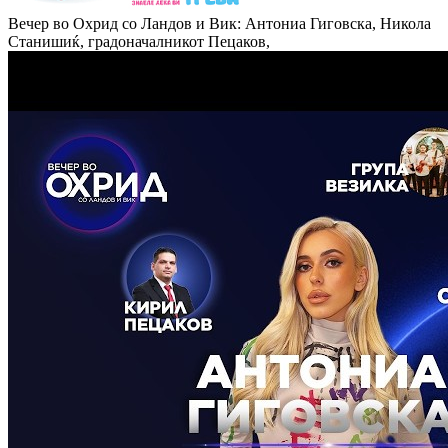
Вечер во Охрид со Ландов и Вик: Антониа Гиговска, Никола
Станишиќ, градоначалникот Пецаков,