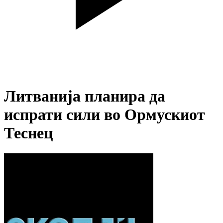
Литванија планира да
испрати сили во Ормускиот
Теснец