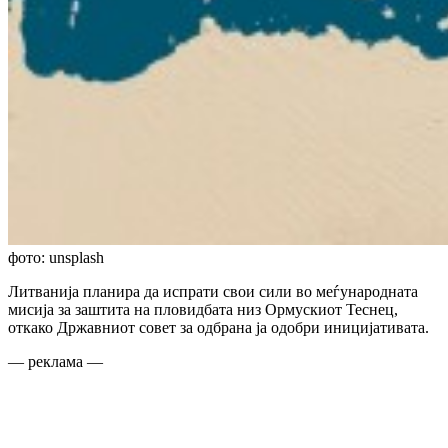
фото: unsplash
Литванија планира да испрати свои сили во меѓународната
мисија за заштита на пловидбата низ Ормускиот Теснец,
откако Државниот совет за одбрана ја одобри иницијативата.
— реклама —