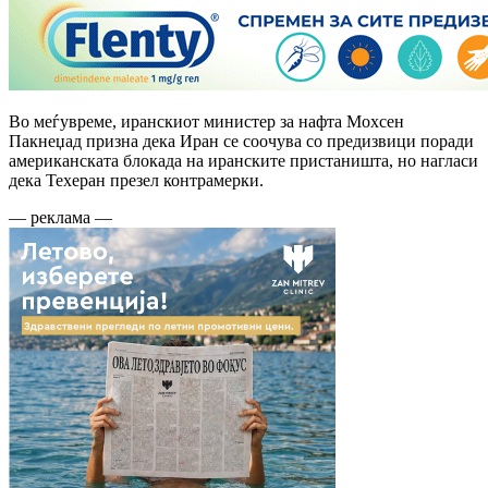
Во меѓувреме, иранскиот министер за нафта Мохсен
Пакнеџад призна дека Иран се соочува со предизвици поради
американската блокада на иранските пристаништа, но нагласи
дека Техеран презел контрамерки.
— реклама —