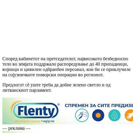
Според кабинетот на претседателот, највисокото безбедносно
тело во земјата поддржало распоредување до 40 припадници,
војници и цивилен одбранбен персонал, кои би се приклучиле
на сојузничките поморски операции во регионот.
Предлогот сè уште треба да добие зелено светло и од
литванскиот парламент.
— реклама —