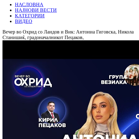
НАСЛОВНА
НАЈНОВИ ВЕСТИ
КАТЕГОРИИ
ВИДЕО
Вечер во Охрид со Ландов и Вик: Антониа Гиговска, Никола
Станишиќ, градоначалникот Пецаков,