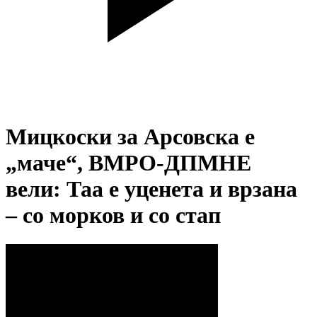
Мицкоски за Арсовска е
„маче“, ВМРО-ДПМНЕ
вели: Таа е уценета и врзана
– со морков и со стап