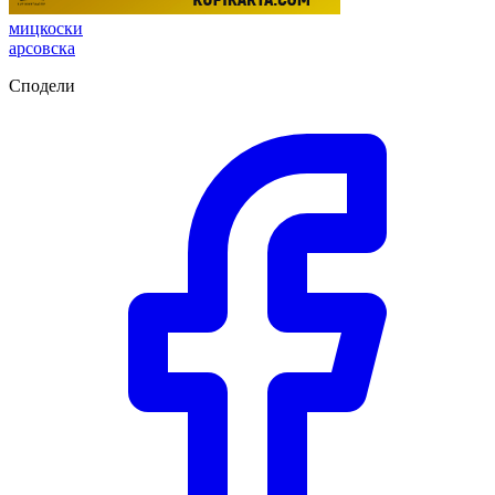
мицкоски
арсовска
Сподели