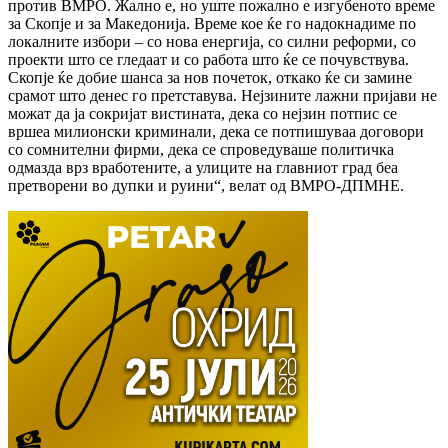
против ВМРО. Жално е, но уште пожално е изгубеното време
за Скопје и за Македонија. Време кое ќе го надокнадиме по
локалните избори – со нова енергија, со силни реформи, со
проекти што се гледаат и со работа што ќе се почувствува.
Скопје ќе добие шанса за нов почеток, откако ќе си замине
срамот што денес го претставува. Нејзините лажни пријави не
можат да ја сокријат вистината, дека со нејзин потпис се
вршеа милионски криминали, дека се потпишуваа договори
со сомнителни фирми, дека се спроведуваше политичка
одмазда врз вработените, а улиците на главниот град беа
претворени во дупки и руини“, велат од ВМРО-ДПМНЕ.