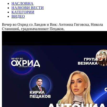
НАСЛОВНА
НАЈНОВИ ВЕСТИ
КАТЕГОРИИ
ВИДЕО
Вечер во Охрид со Ландов и Вик: Антониа Гиговска, Никола
Станишиќ, градоначалникот Пецаков,