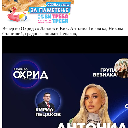
Вечер во Охрид со Ландов и Вик: Антониа Гиговска, Никола
Станишиќ, градоначалникот Пецаков,