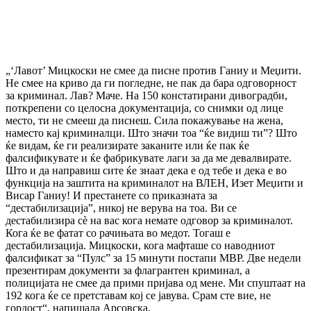
„‘Лавот’ Мицкоски не смее да писне против Ганиу и Меџити.
Не смее на криво да ги погледне, не пак да бара одговорност
за криминал. Лав? Маче. На 150 констатирани дивоградби,
поткрепени со целосна документација, со снимки од лице
место, ти не смееш да писнеш. Сила покажување на жена,
наместо кај криминалци. Што значи тоа “ќе видиш ти”? Што
ќе видам, ќе ги реализирате заканите или ќе пак ќе
фалсификувате и ќе фабрикувате лаги за да ме девалвирате.
Што и да направиш сите ќе знаат дека е од тебе и дека е во
функција на заштита на криминалот на ВЛЕН, Изет Меџити и
Висар Ганиу! И престанете со приказната за
“дестабилизација”, никој не верува на тоа. Ви се
дестабилизира сѐ на вас кога немате одговор за криминалот.
Кога ќе ве фатат со рачињата во медот. Тогаш е
дестабилизација. Мицкоски, кога мафташе со наводниот
фалсификат за “Пулс” за 15 минути постапи МВР. Две недели
презентирам документи за флагрантен криминал, а
полицијата не смее да прими пријава од мене. Ми спуштаат на
192 кога ќе се претставам кој се јавува. Срам сте вие, не
гордост“, напишала Арсовска.