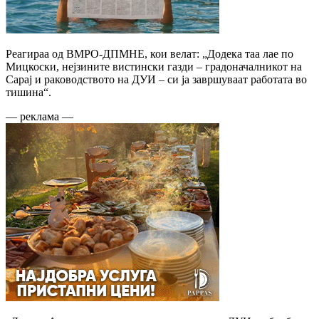
Реагираа од ВМРО-ДПМНЕ, кои велат: „Додека таа лае по
Мицкоски, нејзините вистински газди – градоначалникот на
Сарај и раководството на ДУИ – си ја завршуваат работата во
тишина“.
— реклама —