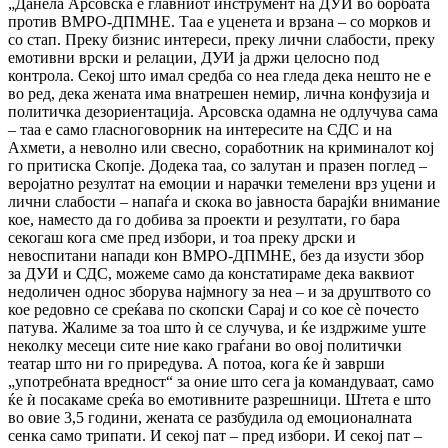
„Данела Арсовска е главниот инструмент на ДУИ во борбата
против ВМРО-ДПМНЕ. Таа е уценета и врзана – со морков и
со стап. Преку бизнис интереси, преку лични слабости, преку
емотивни врски и релации, ДУИ ја држи целосно под
контрола. Секој што имал средба со неа гледа дека нешто не е
во ред, дека жената има внатрешен немир, лична конфузија и
политичка дезориентација. Арсовска одамна не одлучува сама
– таа е само гласноговорник на интересите на СДС и на
Ахмети, а неволно или свесно, соработник на криминалот кој
го притиска Скопје. Додека таа, со залутан и празен поглед –
веројатно резултат на емоции и нарачки темелени врз уцени и
лични слабости – напаѓа и скока во јавноста барајќи внимание
кое, наместо да го добива за проекти и резултати, го бара
секогаш кога сме пред избори, и тоа преку дрски и
невоспитани напади кон ВМРО-ДПМНЕ, без да изусти збор
за ДУИ и СДС, можеме само да констатираме дека ваквиот
недоличен однос зборува најмногу за неа – и за друштвото со
кое редовно се среќава по скопски Сарај и со кое сè почесто
патува. Жалиме за тоа што ѝ се случува, и ќе издржиме уште
неколку месеци сите ние како граѓани во овој политички
театар што ни го приредува. А потоа, кога ќе ѝ заврши
„употребната вредност“ за оние што сега ја командуваат, само
ќе ѝ посакаме среќа во емотивните разрешници. Штета е што
во овие 3,5 години, жената се разбудила од емоционалната
сенка само трипати. И секој пат – пред избори. И секој пат –