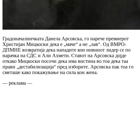
Градоначалничката Данела Арсовска, го нарече премиерот
Христијан Мицкоски дека е „маче“ а не „лав“. Од ВМРО-
ДПМНЕ возвратија дека нападите кон нивниот лидер се по
нарачка на СДС и Али Ахмети. Ставот на Арсовска дојде
откако Мицкоски посочи дека има вистина во тоа дека таа
прави „дестабилизација“ пред изборите. Арсовска пак тоа го
сметаше како покажување на сила кон жена.
— реклама —