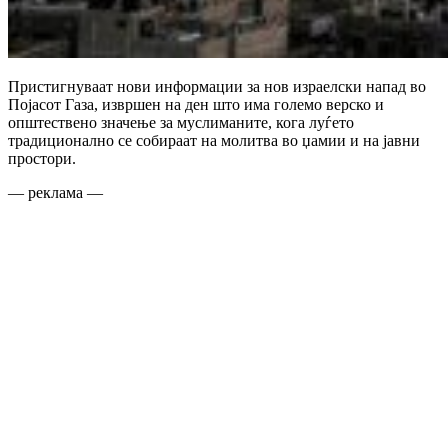
Пристигнуваат нови информации за нов израелски напад во
Појасот Газа, извршен на ден што има големо верско и
општествено значење за муслиманите, кога луѓето
традиционално се собираат на молитва во џамии и на јавни
простори.
— реклама —