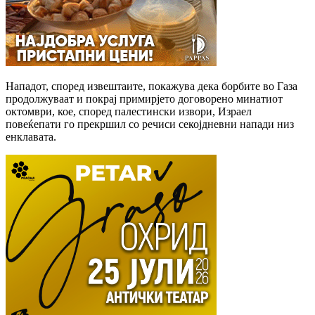
Нападот, според извештаите, покажува дека борбите во Газа
продолжуваат и покрај примирјето договорено минатиот
октомври, кое, според палестински извори, Израел
повеќепати го прекршил со речиси секојдневни напади низ
енклавата.