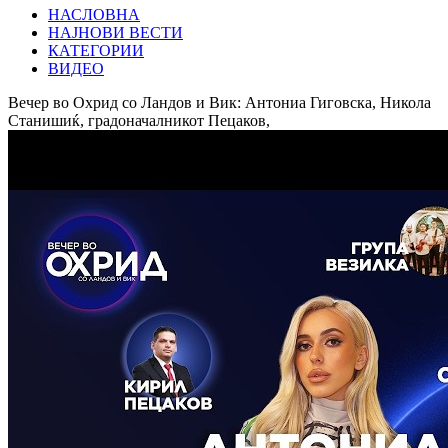
НАСЛОВНА
НАЈНОВИ ВЕСТИ
КАТЕГОРИИ
ВИДЕО
Вечер во Охрид со Ландов и Вик: Антониа Гиговска, Никола
Станишиќ, градоначалникот Пецаков,