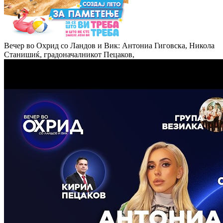
Вечер во Охрид со Ландов и Вик: Антониа Гиговска, Никола
Станишиќ, градоначалникот Пецаков,