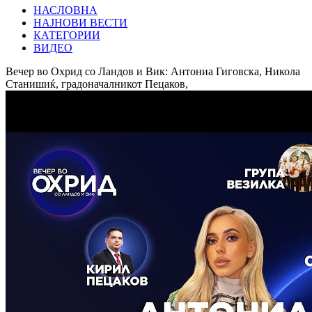
НАСЛОВНА
НАЈНОВИ ВЕСТИ
КАТЕГОРИИ
ВИДЕО
Вечер во Охрид со Ландов и Вик: Антониа Гиговска, Никола
Станишиќ, градоначалникот Пецаков,