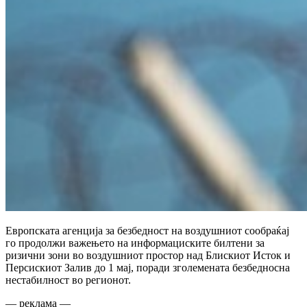
Европската агенција за безбедност на воздушниот сообраќај
го продолжи важењето на информациските билтени за
ризични зони во воздушниот простор над Блискиот Исток и
Персискиот Залив до 1 мај, поради зголемената безбедносна
нестабилност во регионот.
— реклама —