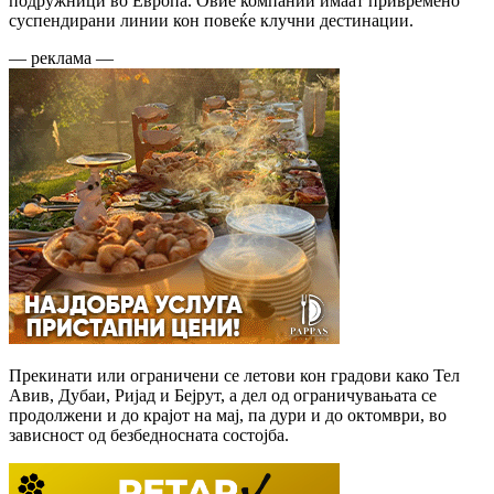
подружници во Европа. Овие компании имаат привремено
суспендирани линии кон повеќе клучни дестинации.
— реклама —
Прекинати или ограничени се летови кон градови како Тел
Авив, Дубаи, Ријад и Бејрут, а дел од ограничувањата се
продолжени и до крајот на мај, па дури и до октомври, во
зависност од безбедносната состојба.