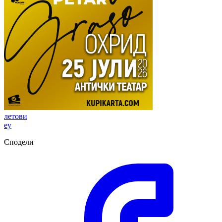
летови
еу
Сподели