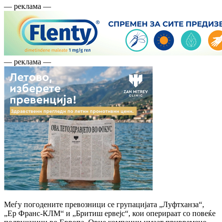
— реклама —
— реклама —
Меѓу погодените превозници се групацијата „Луфтханза“,
„Ер Франс-КЛМ“ и „Бритиш ервејс“, кои оперираат со повеќе