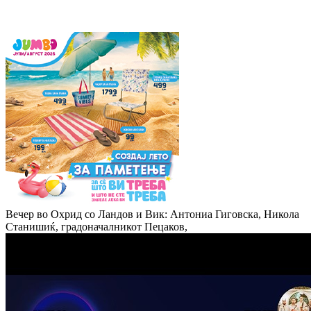
Вечер во Охрид со Ландов и Вик: Антониа Гиговска, Никола
Станишиќ, градоначалникот Пецаков,