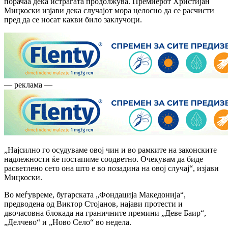
порачаа дека истрагата продолжува. Премиерот Христијан
Мицкоски изјави дека случајот мора целосно да се расчисти
пред да се носат какви било заклучоци.
— реклама —
„Најсилно го осудуваме овој чин и во рамките на законските
надлежности ќе постапиме соодветно. Очекувам да биде
расветлено сето она што е во позадина на овој случај“, изјави
Мицкоски.
Во меѓувреме, бугарската „Фондација Македонија“,
предводена од Виктор Стојанов, најави протести и
двочасовна блокада на граничните премини „Деве Баир“,
„Делчево“ и „Ново Село“ во недела.