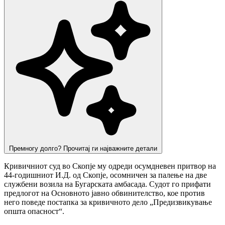
Премногу долго? Прочитај ги најважните детали
Кривичниот суд во Скопје му одреди осумдневен притвор на
44-годишниот И.Д. од Скопје, осомничен за палење на две
службени возила на Бугарската амбасада. Судот го прифати
предлогот на Основното јавно обвинителство, кое против
него поведе постапка за кривичното дело „Предизвикување
општа опасност“.