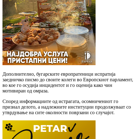
Дополнително, бугарските европратеници испратија
заедничко писмо до своите колеги во Европскиот парламент,
во кое го осудија инцидентот и го оценија како чин
мотивиран од омраза.
Според информациите од истрагата, осомничениот го
признал делото, а надлежните институции продолжуваат со
утврдување на сите околности поврзани со случајот.