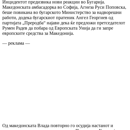
Инцидентот предизвика нови реакции во Бугарија.
Македонската амбасадорка во Софија, Агнеза Руси Поповска,
беше повикана во бугарското Министерство за надворешни
работи, додека бугарскиот пратеник Ангел Георгиев од
партијата „Преродба“ најави дека ќе предложи претседателот
Румен Радев да побара од Европската Унија да ги запре
европските средства за Македонија.
— реклама —
Од македонската Влада повторно го осудија настанот и