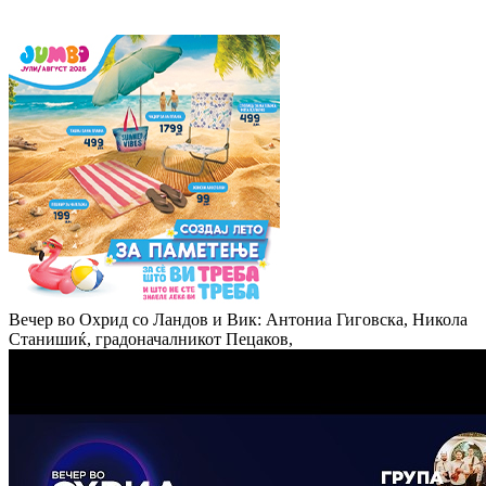
Вечер во Охрид со Ландов и Вик: Антониа Гиговска, Никола
Станишиќ, градоначалникот Пецаков,