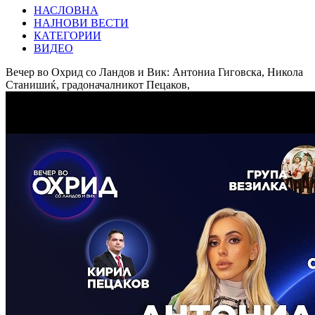
НАСЛОВНА
НАЈНОВИ ВЕСТИ
КАТЕГОРИИ
ВИДЕО
Вечер во Охрид со Ландов и Вик: Антониа Гиговска, Никола
Станишиќ, градоначалникот Пецаков,