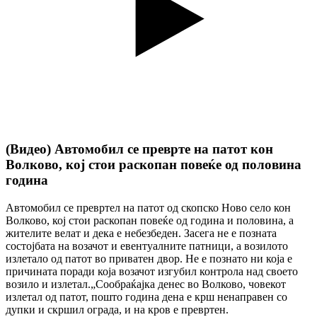
(Видео) Автомобил се преврте на патот кон
Волково, кој стои раскопан повеќе од половина
година
Автомобил се превртел на патот од скопско Ново село кон
Волково, кој стои раскопан повеќе од година и половина, а
жителите велат и дека е небезбеден. Засега не е позната
состојбата на возачот и евентуалните патници, а возилото
излетало од патот во приватен двор. Не е познато ни која е
причината поради која возачот изгубил контрола над своето
возило и излетал.„Сообраќајка денес во Волково, човекот
излетал од патот, пошто година дена е крш ненаправен со
дупки и скршил ограда, и на кров е превртен.