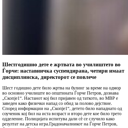
Шестгодишно дете е жртвата во училиштето во
Ѓорче: наставничка суспендирана, четири имаат
дисциплинска, директорот се повлече
Шест годишно дете било жртва на булинг за време на одмор
во основно училиште во општината Ѓорче Петров, дознава
„Скопје1“. Настанот кој бил пријавен од таткото, во МВР е
заведен како физички напад со обид за полово дејствие.
Според информации на „Скопје1“, детето било нападнато од
соученик кој бил на иста возраст и второ дете кое било трето
одделение. Полицијата испитува дали сѐ се случило како
резултат на детска игра.Градоначалникот на Ѓорче Петров,