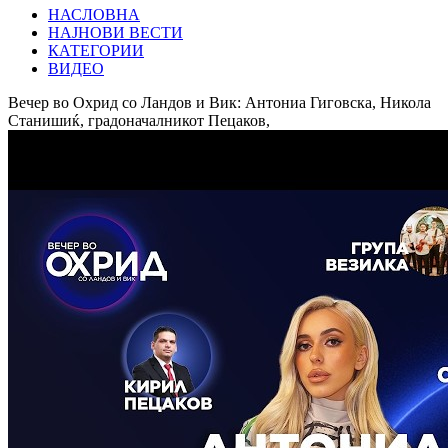
НАСЛОВНА
НАЈНОВИ ВЕСТИ
КАТЕГОРИИ
ВИДЕО
Вечер во Охрид со Ландов и Вик: Антониа Гиговска, Никола
Станишиќ, градоначалникот Пецаков,