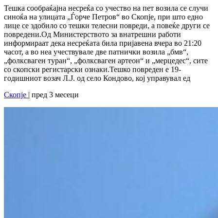
Тешка сообраќајна несреќа со учество на пет возила се случи
синоќа на улицата „Ѓорче Петров“ во Скопје, при што едно
лице се здобило со тешки телесни повреди, а повеќе други се
повредени.Од Министерството за внатрешни работи
информираат дека несреќата била пријавена вчера во 21:20
часот, а во неа учествувале две патнички возила „бмв“,
„фолксваген туран“, „фолксваген артеон“ и „мерцедес“, сите
со скопски регистарски ознаки.Тешко повреден е 19-
годишниот возач Л.Ј. од село Кондово, кој управувал ед
Скопје
| пред 3 месеци