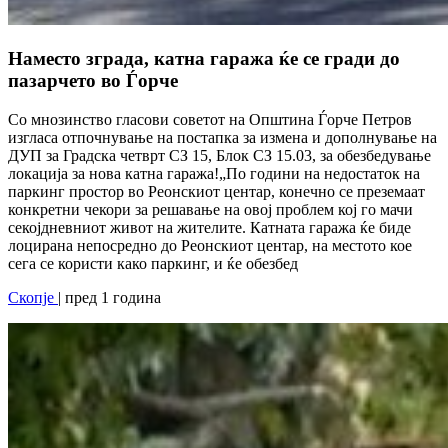
Наместо зграда, катна гаража ќе се гради до
пазарчето во Ѓорче
Со мнозинство гласови советот на Општина Ѓорче Петров
изгласа отпочнување на постапка за измена и дополнување на
ДУП за Градска четврт СЗ 15, Блок СЗ 15.03, за обезбедување
локација за нова катна гаража!„По години на недостаток на
паркинг простор во Реонскиот центар, конечно се преземаат
конкретни чекори за решавање на овој проблем кој го мачи
секојдневниот живот на жителите. Катната гаража ќе биде
лоцирана непосредно до Реонскиот центар, на местото кое
сега се користи како паркинг, и ќе обезбед
Скопје
| пред 1 година