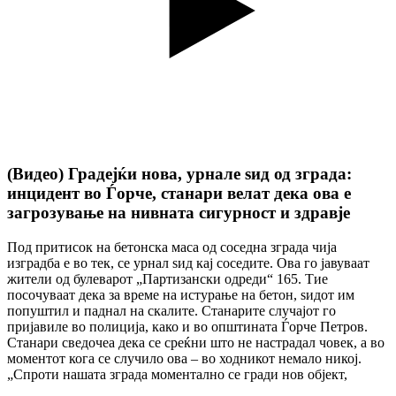
(Видео) Градејќи нова, урнале ѕид од зграда:
инцидент во Ѓорче, станари велат дека ова е
загрозување на нивната сигурност и здравје
Под притисок на бетонска маса од соседна зграда чија
изградба е во тек, се урнал ѕид кај соседите. Ова го јавуваат
жители од булеварот „Партизански одреди“ 165. Тие
посочуваат дека за време на истурање на бетон, ѕидот им
попуштил и паднал на скалите. Станарите случајот го
пријавиле во полиција, како и во општината Ѓорче Петров.
Станари сведочеа дека се среќни што не настрадал човек, а во
моментот кога се случило ова – во ходникот немало никој.
„Спроти нашата зграда моментално се гради нов објект,