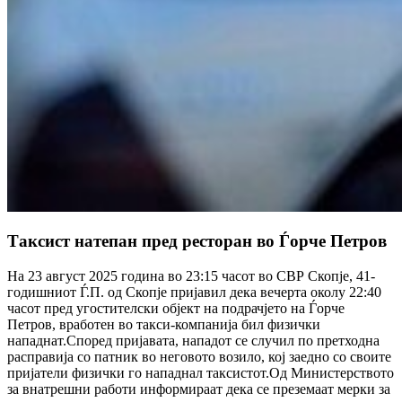
Таксист натепан пред ресторан во Ѓорче Петров
На 23 август 2025 година во 23:15 часот во СВР Скопје, 41-
годишниот Ѓ.П. од Скопје пријавил дека вечерта околу 22:40
часот пред угостителски објект на подрачјето на Ѓорче
Петров, вработен во такси-компанија бил физички
нападнат.Според пријавата, нападот се случил по претходна
расправија со патник во неговото возило, кој заедно со своите
пријатели физички го нападнал таксистот.Од Министерството
за внатрешни работи информираат дека се преземаат мерки за