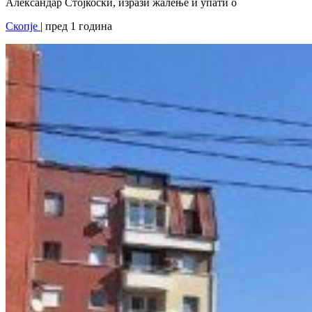
Александар Стојкоски, изрази жалење и упати о
Скопје
| пред 1 година