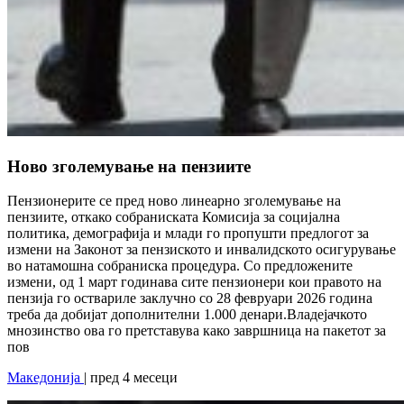
Ново зголемување на пензиите
Пензионерите се пред ново линеарно зголемување на
пензиите, откако собраниската Комисија за социјална
политика, демографија и млади го пропушти предлогот за
измени на Законот за пензиското и инвалидското осигурување
во натамошна собраниска процедура. Со предложените
измени, од 1 март годинава сите пензионери кои правото на
пензија го оствариле заклучно со 28 февруари 2026 година
треба да добијат дополнителни 1.000 денари.Владејачкото
мнозинство ова го претставува како завршница на пакетот за
пов
Македонија
| пред 4 месеци