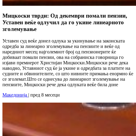
Мицкоски тврди: Од декември помали пензии,
Уставен веќе одлучил да го укине линеарното
зголемување
Уставен суд веќе донел одлука за укинување на законската
одредба за линеарно зголемување на пензиите и веќе од
наредниот месец најголемиот број од пензионерите ќе
добиваат помали пензии, ова на собраниска говорница го
изјави премиерот Христијан Мицкоски.Мицкоски рече дека
наводно, Уставниот суд ќе ја укине и одредбата за платите на
судиите и обвинителите, со што нивните примања енормно ќе
се зголемат.Што се однесува до линеарнот зголемување на
пензиите, Мицкоски рече дека одлуката веќе била доне
Македонија
| пред 8 месеци