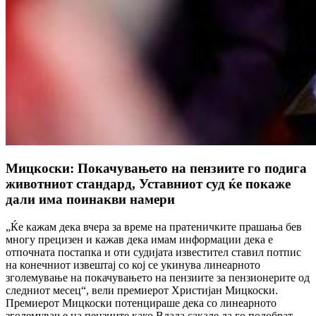
Мицкоски: Покачувањето на пензиите го подига
животниот стандард, Уставниот суд ќе покаже
дали има поинакви намери
„Ќе кажам дека вчера за време на пратеничките прашања бев
многу прецизен и кажав дека имам информации дека е
отпочната постапка и оти судијата известител ставил потпис
на конечниот извештај со кој се укинува линеарното
зголемување на покачувањето на пензиите за пензионерите од
следниот месец“, вели премиерот Христијан Мицкоски.
Премиерот Мицкоски потенцираше дека со линеарното
зголемување на пензиите како Влада сакале да го подобрат