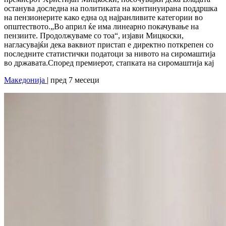
останува доследна на политиката на континуирана поддршка
на пензионерите како една од најранливите категории во
општеството.„Во април ќе има линеарно покачување на
пензиите. Продолжуваме со тоа“, изјави Мицкоски,
нагласувајќи дека ваквиот пристап е директно поткрепен со
последните статистички податоци за нивото на сиромаштија
во државата.Според премиерот, стапката на сиромаштија кај
Македонија
| пред 7 месеци