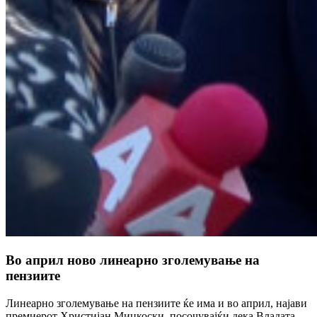
Во април ново линеарно зголемување на
пензиите
Линеарно зголемување на пензиите ќе има и во април, најави
премиерот Христијан Мицкоски, посочувајќи дека Владата