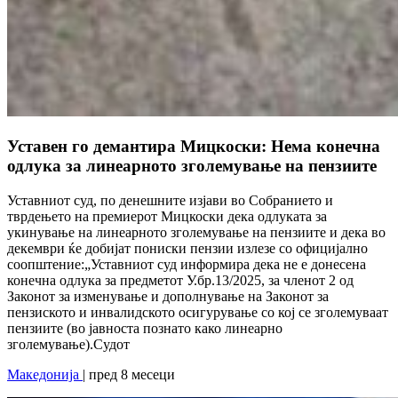
Уставен го демантира Мицкоски: Нема конечна
одлука за линеарното зголемување на пензиите
Уставниот суд, по денешните изјави во Собранието и
тврдењето на премиерот Мицкоски дека одлуката за
укинување на линеарното зголемување на пензиите и дека во
декември ќе добијат пониски пензии излезе со официјално
соопштение:„Уставниот суд информира дека не е донесена
конечна одлука за предметот У.бр.13/2025, за членот 2 од
Законот за изменување и дополнување на Законот за
пензиското и инвалидското осигурување со кој се зголемуваат
пензиите (во јавноста познато како линеарно
зголемување).Судот
Македонија
| пред 8 месеци