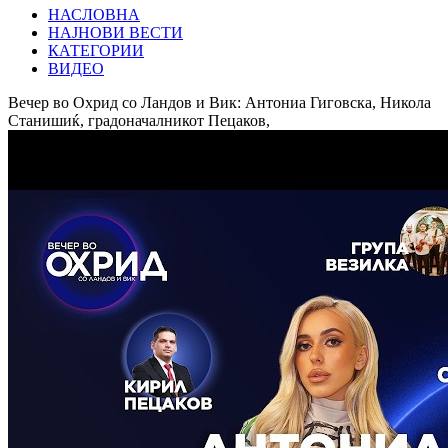
НАСЛОВНА
НАЈНОВИ ВЕСТИ
КАТЕГОРИИ
ВИДЕО
Вечер во Охрид со Ландов и Вик: Антониа Гиговска, Никола
Станишиќ, градоначалникот Пецаков,