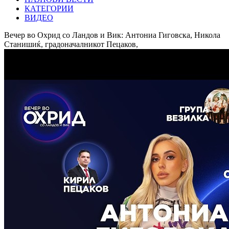
КАТЕГОРИИ
ВИДЕО
Вечер во Охрид со Ландов и Вик: Антониа Гиговска, Никола
Станишиќ, градоначалникот Пецаков,