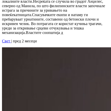
локалните власти.Несреќата се случила во градот Анџелес,
северно од Манила, по што филипинските власти започнале
истрага за причините за уривањето на
повеќекатницата.Спасувачките екипи и натаму ги
пребаруваат урнатините, составени од бетонски плочи и
искривен челик. Во потрагата се користат кучиња трагачи,
уреди за откривање срцеви отчукувања и тешка
механизација.Властите соопштија д
Свет
| пред 2 месеци