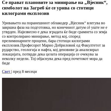
Се прават плановите за минирање на „Вјесник“,
симболот на Загреб ќе се урива со стотици
килограми експлозив
Уривањето на поранешниот облакодер „Вјесник“ влегува во
завршна фаза на подготовка, но конечниот датум сè уште не е
утврден. Најизвесно е дека зградата ќе биде срамнета со земја
со контролирано минирање, метод кој, според
прелиминарните процени, бара стотици килограми
експлозив.Професорот Марио Добриловиќ од Факултетот за
рударство, геологија и нафта, кој деновиве ја анализирал
локацијата, потврди дека целата операција се очекува за
неколку недели. Тој објаснува дека пред почетокот мора да
биде
Свет
| пред 8 месеци