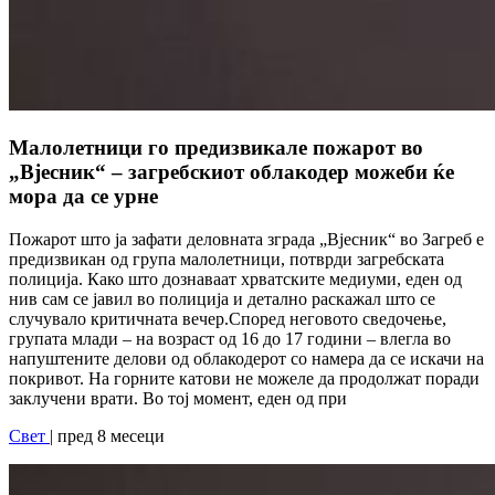
Малолетници го предизвикале пожарот во
„Вјесник“ – загребскиот облакодер можеби ќе
мора да се урне
Пожарот што ја зафати деловната зграда „Вјесник“ во Загреб е
предизвикан од група малолетници, потврди загребската
полиција. Како што дознаваат хрватските медиуми, еден од
нив сам се јавил во полиција и детално раскажал што се
случувало критичната вечер.Според неговото сведочење,
групата млади – на возраст од 16 до 17 години – влегла во
напуштените делови од облакодерот со намера да се искачи на
покривот. На горните катови не можеле да продолжат поради
заклучени врати. Во тој момент, еден од при
Свет
| пред 8 месеци