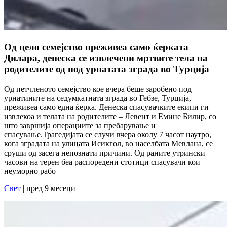
Од цело семејство преживеа само ќерката
Дилара, денеска се извлечени мртвите тела на
родителите од под урнатата зграда во Турција
Од петчленото семејство кое вчера беше заробено под
урнатините на седумкатната зграда во Гебзе, Турција,
преживеа само една ќерка. Денеска спасувачките екипи ги
извлекоа и телата на родителите – Левент и Емине Билир, со
што завршија операциите за пребарување и
спасување.Трагедијата се случи вчера околу 7 часот наутро,
кога зградата на улицата Исикгол, во населбата Мевлана, се
сруши од засега непознати причини. Од раните утрински
часови на терен беа распоредени стотици спасувачи кои
неуморно рабо
Свет
| пред 9 месеци