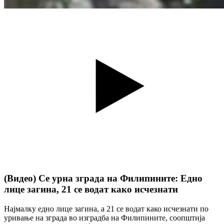
(Видео) Се урна зграда на Филипините: Едно
лице загина, 21 се водат како исчезнати
Најмалку едно лице загина, а 21 се водат како исчезнати по
уривање на зграда во изградба на Филипините, соопштија