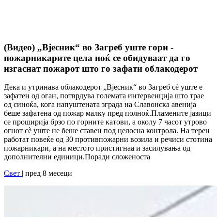
(Видео) „Вјесник“ во Загреб уште гори -
пожарникарите цела ноќ се обидуваат да го
изгаснат пожарот што го зафати облакодерот
Дека и утринава облакодерот „Вјесник“ во Загреб сè уште е
зафатен од оган, потврдува големата интервенција што трае
од синоќа, кога напуштената зграда на Славонска авенија
беше зафатена од пожар малку пред полноќ.Пламените јазици
се проширија брзо по горните катови, а околу 7 часот утрово
огнот сè уште не беше ставен под целосна контрола. На терен
работат повеќе од 30 противпожарни возила и речиси стотина
пожарникари, а на местото пристигнаа и засилувања од
дополнителни единици.Поради сложеноста
Свет
| пред 8 месеци