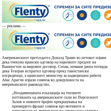
— реклама —
Американскиот претседател Доналд Трамп во петокот изјави
дека очекува ирански одговор на најновиот предлог на
Вашингтон за мировен договор. Сепак, немаше јавна потврда
дека Техеран испратил одговор преку пакистански
посредници, а иранскиот министер за надворешни работи
Абас Арагчи изрази сомнеж во доверливоста на
американското раководство.
„Неодамнешната ескалација на тензиите
поттикната од американските сили во Персискиот
Залив и нивните бројни прекршувања на
примирјето фрлаат сомнеж врз мотивите и
сериозноста на американската страна кога станува