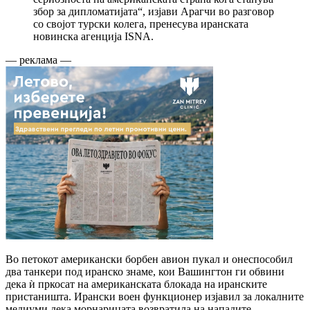
збор за дипломатијата“, изјави Арагчи во разговор
со својот турски колега, пренесува иранската
новинска агенција ISNA.
— реклама —
Во петокот американски борбен авион пукал и онеспособил
два танкери под иранско знаме, кои Вашингтон ги обвини
дека ѝ пркосат на американската блокада на иранските
пристаништа. Ирански воен функционер изјавил за локалните
медиуми дека морнарицата возвратила на нападите.