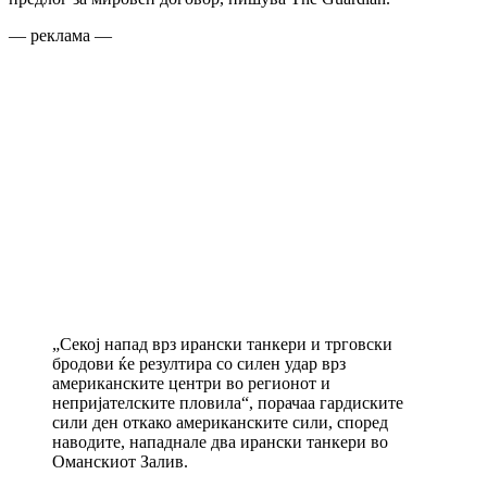
— реклама —
„Секој напад врз ирански танкери и трговски
бродови ќе резултира со силен удар врз
американските центри во регионот и
непријателските пловила“, порачаа гардиските
сили ден откако американските сили, според
наводите, нападнале два ирански танкери во
Оманскиот Залив.