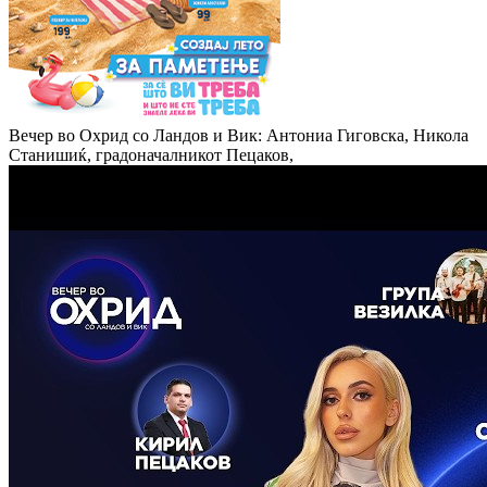
Вечер во Охрид со Ландов и Вик: Антониа Гиговска, Никола
Станишиќ, градоначалникот Пецаков,