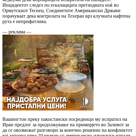
Инцидентот следел по ескалацијата претходната ноќ во
Ормутскиот Теснец. Соединетите Американски Држави
порачуваат дека контролата на Техеран врз клучната нафтена
рута е неприфатлива.
— реклама —
Вашингтон преку пакистански посредници му испратил на
Иран предлог за продолжување на примирјето во Заливот за
да се овозможат разговори за конечно решение на конфликтот
кој започна пред 10 недели со американско-израелски напади