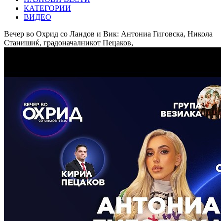
КАТЕГОРИИ
ВИДЕО
Вечер во Охрид со Ландов и Вик: Антониа Гиговска, Никола
Станишиќ, градоначалникот Пецаков,