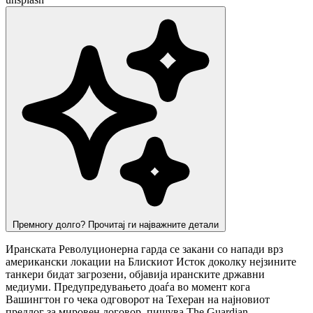
Премногу долго? Прочитај ги најважните детали
Иранската Револуционерна гарда се закани со напади врз
американски локации на Блискиот Исток доколку нејзините
танкери бидат загрозени, објавија иранските државни
медиуми. Предупредувањето доаѓа во момент кога
Вашингтон го чека одговорот на Техеран на најновиот
предлог за мировен договор, пишува The Guardian.