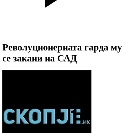
Револуционерната гарда му
се закани на САД