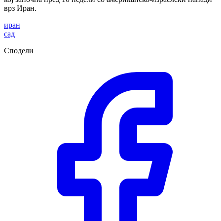
врз Иран.
иран
сад
Сподели