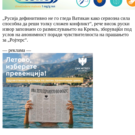
„Русија дефинитивно не го гледа Ватикан како сериозна сила
способна да реши толку сложен конфликт“, рече висок руски
извор запознаен со размислувањето на Кремљ, зборувајќи под
услов на анонимност поради чувствителноста на прашањето
за „Ројтерс“.
— реклама —