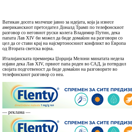
Ватикан досега молчеше јавно за идејата, која ја изнесе
американскиот претседател Доналд Трамп по телефонскиот
разговор со неговиот руски колега Владимир Путин, дека
папата Лав XIV би можел да биде домаќин на разговори со
цел да се стави крај на најсмртоносниот конфликт во Европа
од Втората светска војна.
Италијанската премиерка Џорџија Мелони минатата недела
изјави дека Лав XIV, првиот папа роден во САД, ја потврдил
својата подготвеност да биде домаќин на разговорите во
телефонскиот разговор со неа.
— реклама —