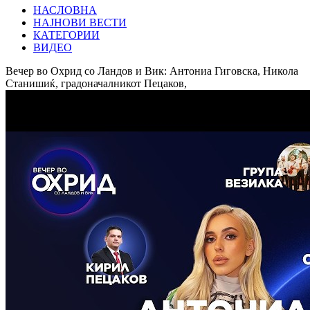
НАСЛОВНА
НАЈНОВИ ВЕСТИ
КАТЕГОРИИ
ВИДЕО
Вечер во Охрид со Ландов и Вик: Антониа Гиговска, Никола
Станишиќ, градоначалникот Пецаков,