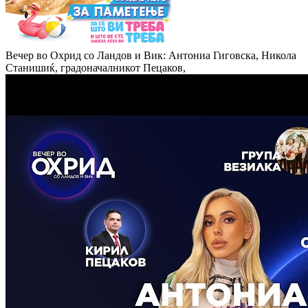
Вечер во Охрид со Ландов и Вик: Антониа Гиговска, Никола
Станишиќ, градоначалникот Пецаков,