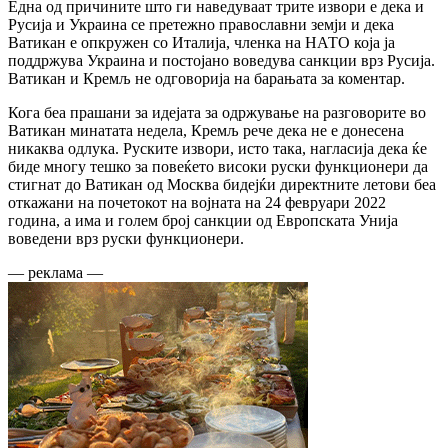
Една од причините што ги наведуваат трите извори е дека и
Русија и Украина се претежно православни земји и дека
Ватикан е опкружен со Италија, членка на НАТО која ја
поддржува Украина и постојано воведува санкции врз Русија.
Ватикан и Кремљ не одговорија на барањата за коментар.
Кога беа прашани за идејата за одржување на разговорите во
Ватикан минатата недела, Кремљ рече дека не е донесена
никаква одлука. Руските извори, исто така, нагласија дека ќе
биде многу тешко за повеќето високи руски функционери да
стигнат до Ватикан од Москва бидејќи директните летови беа
откажани на почетокот на војната на 24 февруари 2022
година, а има и голем број санкции од Европската Унија
воведени врз руски функционери.
— реклама —