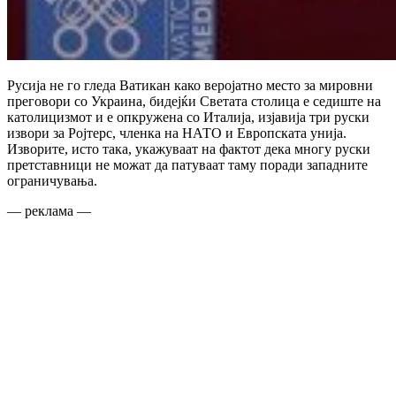
Русија не го гледа Ватикан како веројатно место за мировни
преговори со Украина, бидејќи Светата столица е седиште на
католицизмот и е опкружена со Италија, изјавија три руски
извори за Ројтерс, членка на НАТО и Европската унија.
Изворите, исто така, укажуваат на фактот дека многу руски
претставници не можат да патуваат таму поради западните
ограничувања.
— реклама —