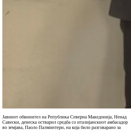
Јавниот обвинител на Република Северна Македонија, Ненад
Савески, денеска остварил средба со италијанскиот амбасадор
во земјава, Паоло Палминтери, на која било разговарано за