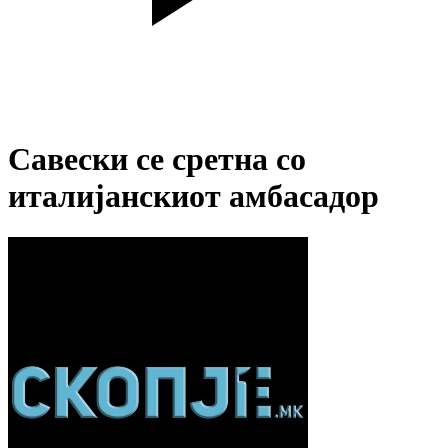
Савески се сретна со
италијанскиот амбасадор