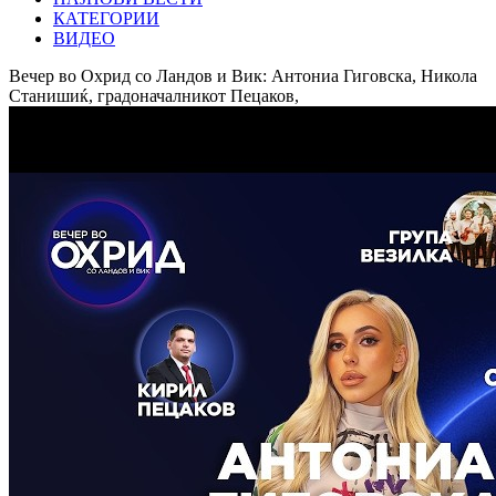
КАТЕГОРИИ
ВИДЕО
Вечер во Охрид со Ландов и Вик: Антониа Гиговска, Никола
Станишиќ, градоначалникот Пецаков,