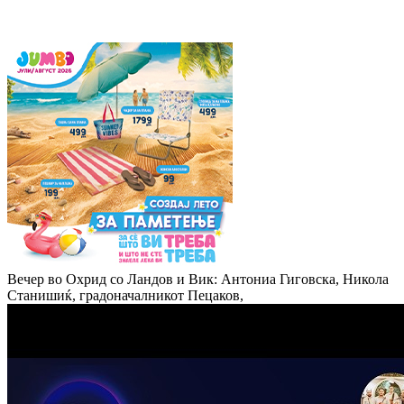
Вечер во Охрид со Ландов и Вик: Антониа Гиговска, Никола
Станишиќ, градоначалникот Пецаков,