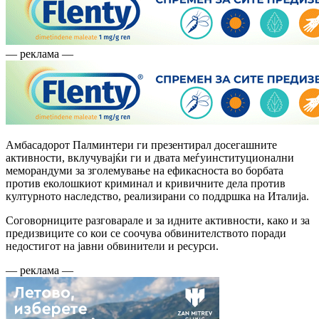
— реклама —
Амбасадорот Палминтери ги презентирал досегашните
активности, вклучувајќи ги и двата меѓуинституционални
меморандуми за зголемување на ефикасноста во борбата
против еколошкиот криминал и кривичните дела против
културното наследство, реализирани со поддршка на Италија.
Соговорниците разговарале и за идните активности, како и за
предизвиците со кои се соочува обвинителството поради
недостигот на јавни обвинители и ресурси.
— реклама —