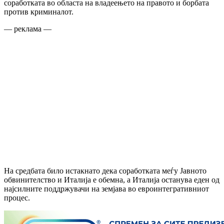
соработката во областа на владеењето на правото и борбата
против криминалот.
— реклама —
На средбата било истакнато дека соработката меѓу Јавното
обвинителство и Италија е обемна, а Италија останува еден од
најсилните поддржувачи на земјава во евроинтегративниот
процес.