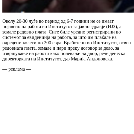
Околу 20-30 луѓе во период од 6-7 години не се имаат
појавено на работа во Институтот за јавно здравје (ИЈЗ), а
земале редовно плата. Сите биле уредно регистрирани во
системот за евиденција на работа, за што им плаќале на
одредени колеги по 200 евра. Вработени во Институтот, освен
редовната плата, земале и пари преку договор за дело, за
извршување на работи како полевање на двор, рече денеска
директорката на Институтот, д-р Марија Андоновска.
— реклама —