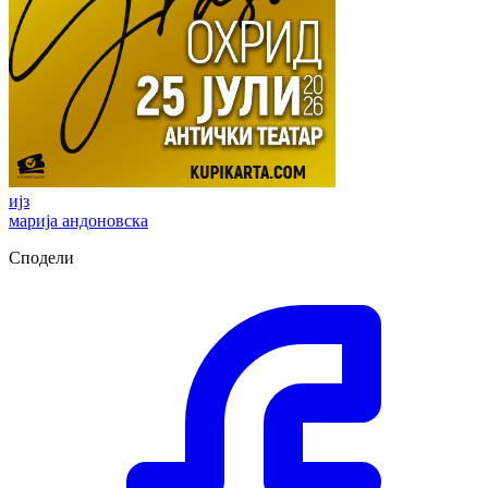
ијз
марија андоновска
Сподели