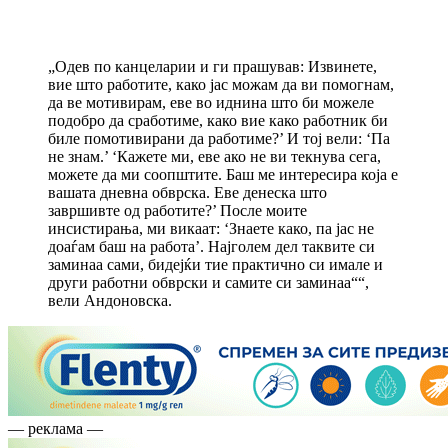
„Одев по канцеларии и ги прашував: Извинете,
вие што работите, како јас можам да ви помогнам,
да ве мотивирам, еве во иднина што би можеле
подобро да сработиме, како вие како работник би
биле помотивирани да работиме?’ И тој вели: ‘Па
не знам.’ ‘Кажете ми, еве ако не ви текнува сега,
можете да ми соопштите. Баш ме интересира која е
вашата дневна обврска. Еве денеска што
завршивте од работите?’ После моите
инсистирања, ми викаат: ‘Знаете како, па јас не
доаѓам баш на работа’. Најголем дел таквите си
заминаа сами, бидејќи тие практично си имале и
други работни обврски и самите си заминаа““,
вели Андоновска.
— реклама —