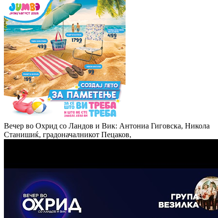
Вечер во Охрид со Ландов и Вик: Антониа Гиговска, Никола
Станишиќ, градоначалникот Пецаков,