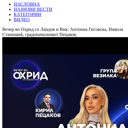
НАСЛОВНА
НАЈНОВИ ВЕСТИ
КАТЕГОРИИ
ВИДЕО
Вечер во Охрид со Ландов и Вик: Антониа Гиговска, Никола
Станишиќ, градоначалникот Пецаков,