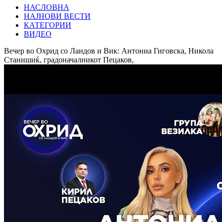
НАСЛОВНА
НАЈНОВИ ВЕСТИ
КАТЕГОРИИ
ВИДЕО
Вечер во Охрид со Ландов и Вик: Антониа Гиговска, Никола
Станишиќ, градоначалникот Пецаков,