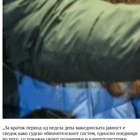
„За краток период од недела дена македонската јавност е
сведок како судско обвинителскиот систем, односно поединци
во него, го покажаа својот поданички и клиентелистички