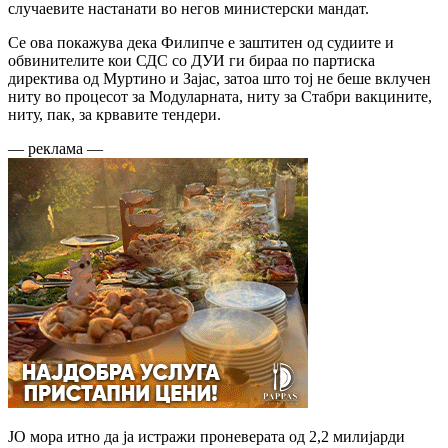
случаевите настанати во негов министерски мандат.
Се ова покажува дека Филипче е заштитен од судиите и
обвинителите кои СДС со ДУИ ги бираа по партиска
директива од Муртино и Зајас, затоа што тој не беше вклучен
ниту во процесот за Модуларната, ниту за Стабри вакцините,
ниту, пак, за крвавите тендери.
— реклама —
ЈО мора итно да ја истражи проневерата од 2,2 милијарди