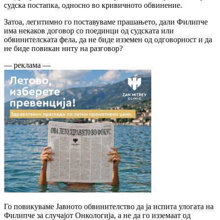
судска постапка, односно во кривичното обвинение.
Затоа, легитимно го поставуваме прашањето, дали Филипче
има некаков договор со поединци од судската или
обвинителската фела, да не биде изземен од одговорност и да
не биде повикан ниту на разговор?
— реклама —
Го повикуваме Јавното обвинителство да ја испита улогата на
Филипче за случајот Онкологија, а не да го изземаат од