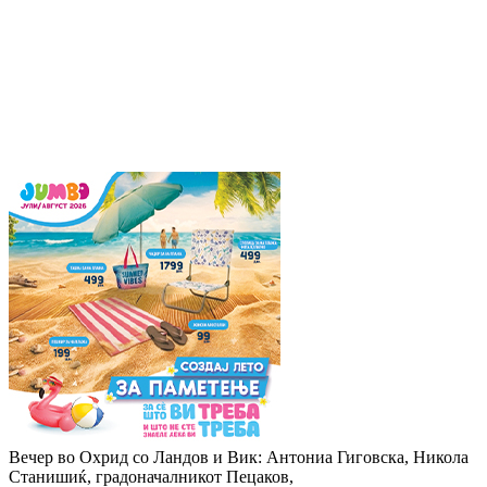
Вечер во Охрид со Ландов и Вик: Антониа Гиговска, Никола
Станишиќ, градоначалникот Пецаков,