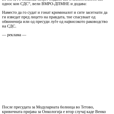
однос кон СДС“, вели ВМРО-ДПМНЕ и додава:
Наместо да го судат и гонат криминалот и сите засегнати да
ги изведат пред лицето на правдата, тие спасуваат од
обвиненија или од пресуди луѓе од највисокото раководство
на СДС.
— реклама —
После пресудата за Модуларната болница во Тетово,
кривичната пријава за Онкологија е втор случај каде Венко