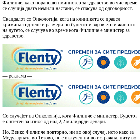
Филипче, како поранешен министер за здравство во чие време
се случија двата немили настани, се спасува од одговорност.
Скандалот со Онкологија, кога на клиниката се правел
криминал од тешки размери по буџетот и здравјето и животот
на луѓето, се случува во време кога Филипче е министер за
здравство.
— реклама —
Со случајот на Онкологија, кога Филипче е министер, Буџетот
е оштетен за износ од над 2,2 милијарди денари.
Но, Венко Филипче повторно, ни во овој случај, исто како за
Модуларната во Тетово, не е вклучен ни во истражна, ниту во