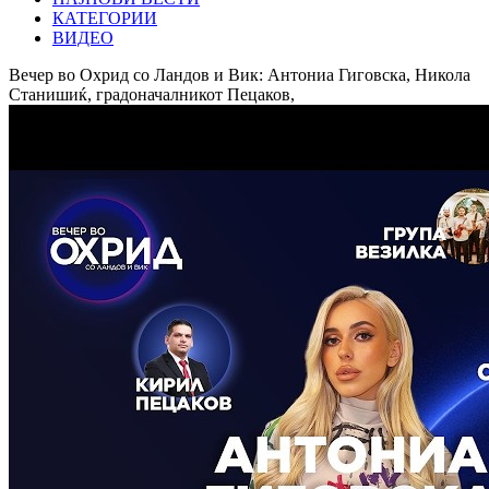
КАТЕГОРИИ
ВИДЕО
Вечер во Охрид со Ландов и Вик: Антониа Гиговска, Никола
Станишиќ, градоначалникот Пецаков,