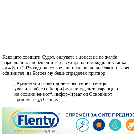
Како што соопшти Судот, одлуката е донесена по жалба
изјавена против решението на судија на претходна постапка
од 4 јуни 2026 година, со кое, по предлог на надлежниот јавен
обвинител, на Богоев му беше определен притвор.
„Кривичниот совет донесе решение со кое ја
уважи жалбата и ја прифати понудената гаранција
на осомничениот“, информираат од Основниот
кривичен суд Скопје.