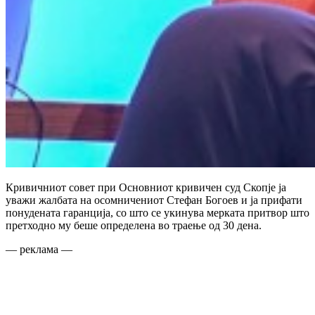
Кривичниот совет при Основниот кривичен суд Скопје ја
уважи жалбата на осомничениот Стефан Богоев и ја прифати
понудената гаранција, со што се укинува мерката притвор што
претходно му беше определена во траење од 30 дена.
— реклама —