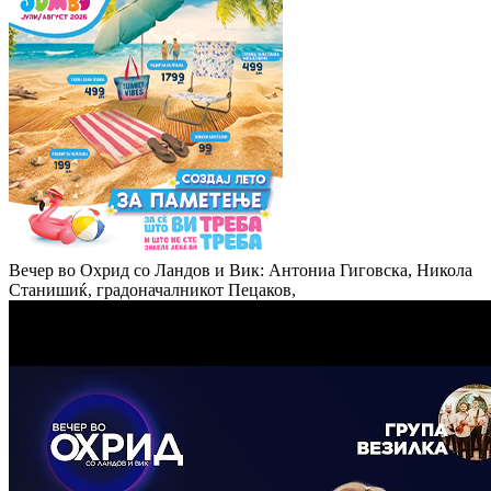
Вечер во Охрид со Ландов и Вик: Антониа Гиговска, Никола
Станишиќ, градоначалникот Пецаков,