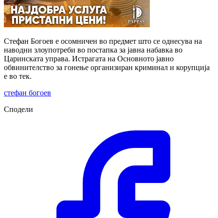
Стефан Богоев е осомничен во предмет што се однесува на
наводни злоупотреби во постапка за јавна набавка во
Царинската управа. Истрагата на Основното јавно
обвинителство за гонење организиран криминал и корупција
е во тек.
стефан богоев
Сподели