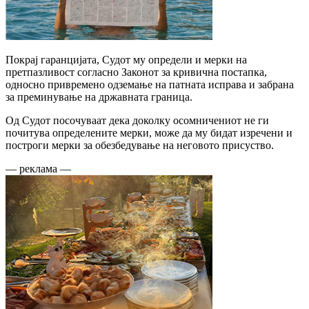
Покрај гаранцијата, Судот му определи и мерки на
претпазливост согласно Законот за кривична постапка,
односно привремено одземање на патната исправа и забрана
за преминување на државната граница.
Од Судот посочуваат дека доколку осомничениот не ги
почитува определените мерки, може да му бидат изречени и
построги мерки за обезбедување на неговото присуство.
— реклама —