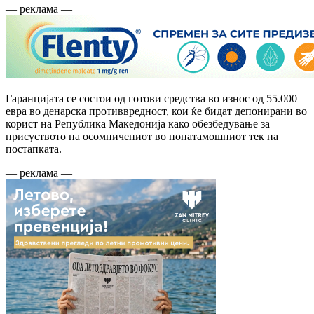
— реклама —
Гаранцијата се состои од готови средства во износ од 55.000
евра во денарска противвредност, кои ќе бидат депонирани во
корист на Република Македонија како обезбедување за
присуството на осомничениот во понатамошниот тек на
постапката.
— реклама —