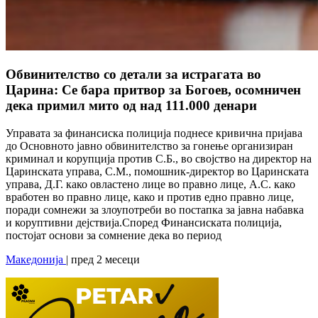
Обвинителство со детали за истрагата во
Царина: Се бара притвор за Богоев, осомничен
дека примил мито од над 111.000 денари
Управата за финансиска полиција поднесе кривична пријава
до Основното јавно обвинителство за гонење организиран
криминал и корупција против С.Б., во својство на директор на
Царинската управа, С.М., помошник-директор во Царинската
управа, Д.Г. како овластено лице во правно лице, А.С. како
вработен во правно лице, како и против едно правно лице,
поради сомнежи за злоупотреби во постапка за јавна набавка
и коруптивни дејствија.Според Финансиската полиција,
постојат основи за сомнение дека во период
Македонија
| пред 2 месеци