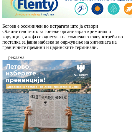
Богоев е осомничен во истрагата што ја отвори
Обвинителството за гонење организиран криминал и
корупција, а која се однесува на сомнежи за злоупотреби во
постапка за јавна набавка за одржување на хигиената на
граничните премини и царинските терминали.
— реклама —