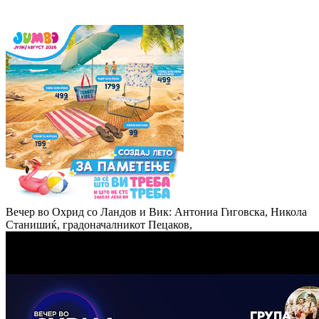
Вечер во Охрид со Ландов и Вик: Антониа Гиговска, Никола
Станишиќ, градоначалникот Пецаков,