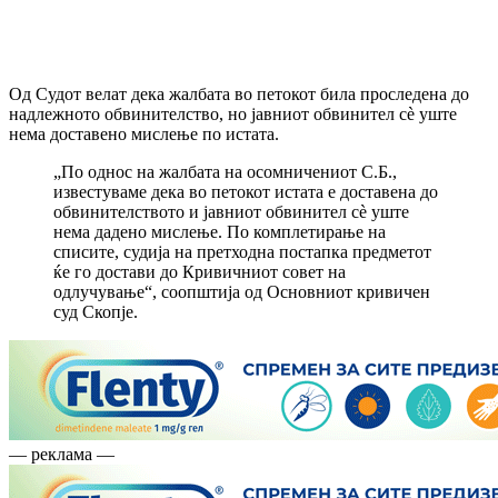
Од Судот велат дека жалбата во петокот била проследена до
надлежното обвинителство, но јавниот обвинител сè уште
нема доставено мислење по истата.
„По однос на жалбата на осомничениот С.Б.,
известуваме дека во петокот истата е доставена до
обвинителството и јавниот обвинител сè уште
нема дадено мислење. По комплетирање на
списите, судија на претходна постапка предметот
ќе го достави до Кривичниот совет на
одлучување“, соопштија од Основниот кривичен
суд Скопје.
— реклама —