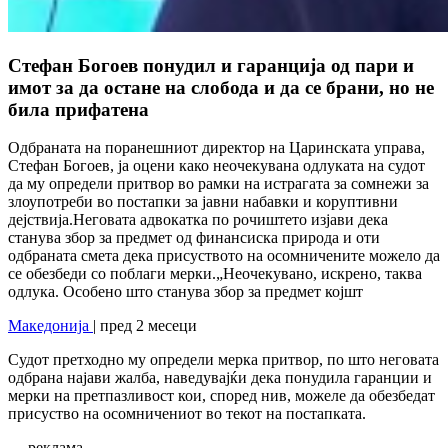
Стефан Богоев понудил и гаранција од пари и
имот за да остане на слобода и да се брани, но не
била прифатена
Одбраната на поранешниот директор на Царинската управа,
Стефан Богоев, ја оцени како неочекувана одлуката на судот
да му определи притвор во рамки на истрагата за сомнежи за
злоупотреби во постапки за јавни набавки и коруптивни
дејствија.Неговата адвокатка по рочиштето изјави дека
станува збор за предмет од финансиска природа и оти
одбраната смета дека присуството на осомничените можело да
се обезбеди со поблаги мерки.„Неочекувано, искрено, таква
одлука. Особено што станува збор за предмет којшт
Македонија
| пред 2 месеци
Судот претходно му определи мерка притвор, по што неговата
одбрана најави жалба, наведувајќи дека понудила гаранции и
мерки на претпазливост кои, според нив, можеле да обезбедат
присуство на осомничениот во текот на постапката.
— реклама —