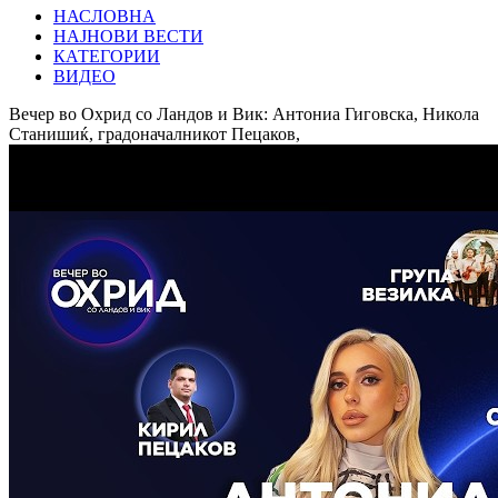
НАСЛОВНА
НАЈНОВИ ВЕСТИ
КАТЕГОРИИ
ВИДЕО
Вечер во Охрид со Ландов и Вик: Антониа Гиговска, Никола
Станишиќ, градоначалникот Пецаков,