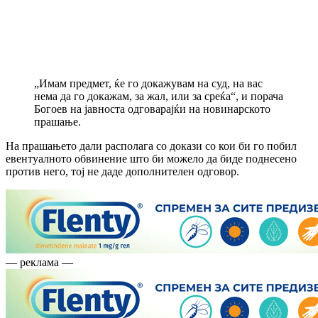
„Имам предмет, ќе го докажувам на суд, на вас
нема да го докажам, за жал, или за среќа“, и порача
Богоев на јавноста одговарајќи на новинарското
прашање.
На прашањето дали располага со докази со кои би го побил
евентуалното обвинение што би можело да биде поднесено
против него, тој не даде дополнителен одговор.
— реклама —