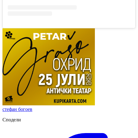
стефан богоев
Сподели