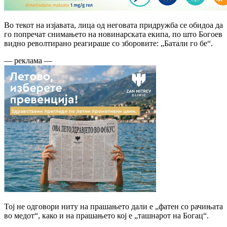
Во текот на изјавата, лица од неговата придружба се обидоа да
го попречат снимањето на новинарската екипа, по што Богоев
видно револтирано реагираше со зборовите: „Батали го бе“.
— реклама —
Тој не одговори ниту на прашањето дали е „фатен со рачињата
во медот“, како и на прашањето кој е „ташнарот на Богац“.