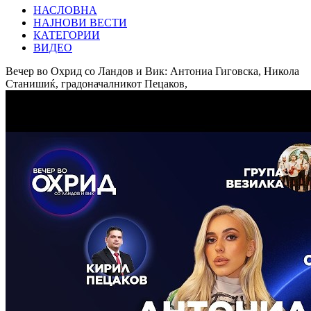
НАСЛОВНА
НАЈНОВИ ВЕСТИ
КАТЕГОРИИ
ВИДЕО
Вечер во Охрид со Ландов и Вик: Антониа Гиговска, Никола
Станишиќ, градоначалникот Пецаков,