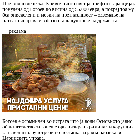
Претходно денеска, Кривичниот совет ја прифати гаранцијата
понудена од Богоев во висина од 55.000 евра, а покрај тоа му
беа определени и мерки на претпазливост – одземање на
патната исправа и забрана за напуштање на државата.
— реклама —
Богоев е осомничен во истрага што ја води Основното јавно
обвинителство за гонење организиран криминал и корупција
за наводни злоупотреби во постапка за јавна набавка во
Царинската управа.