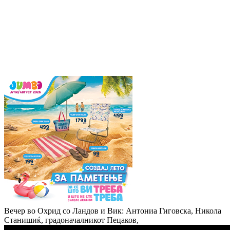
Вечер во Охрид со Ландов и Вик: Антониа Гиговска, Никола
Станишиќ, градоначалникот Пецаков,