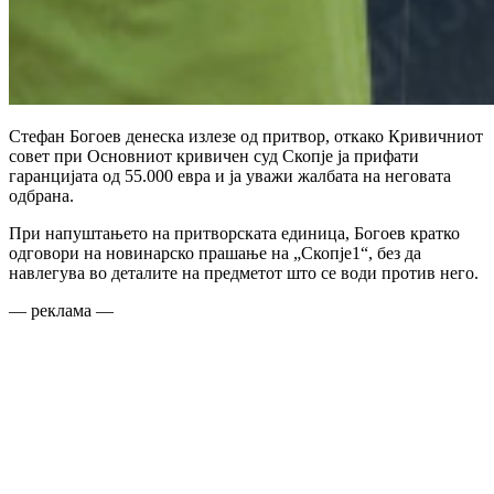
Стефан Богоев денеска излезе од притвор, откако Кривичниот
совет при Основниот кривичен суд Скопје ја прифати
гаранцијата од 55.000 евра и ја уважи жалбата на неговата
одбрана.
При напуштањето на притворската единица, Богоев кратко
одговори на новинарско прашање на „Скопје1“, без да
навлегува во деталите на предметот што се води против него.
— реклама —