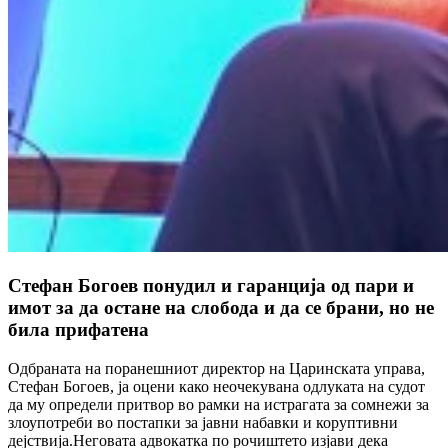
Стефан Богоев понудил и гаранција од пари и
имот за да остане на слобода и да се брани, но не
била прифатена
Одбраната на поранешниот директор на Царинската управа,
Стефан Богоев, ја оцени како неочекувана одлуката на судот
да му определи притвор во рамки на истрагата за сомнежи за
злоупотреби во постапки за јавни набавки и коруптивни
дејствија.Неговата адвокатка по рочиштето изјави дека