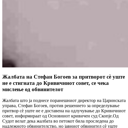
Жалбата на Стефан Богоев за притворот сè уште
не е стигната до Кривичниот совет, се чека
мислење од обвинителот
Жалбата што ја поднесе поранешниот директор на Царинската
управа, Стефан Богоев, против решението за определување
притвор сè уште не е доставена на одлучување до Кривичниот
совет, информираат од Основниот кривичен суд Скопје.Од
Судот велат дека жалбата во петокот била проследена до
надлежното обвинителство, но јавниот обвинител сè уште