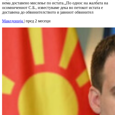
нема доставено мислење по истата.„По однос на жалбата на
осомничениот С.Б., известуваме дека во петокот истата е
доставена до обвинителството и јавниот обвинител
Македонија
| пред 2 месеци