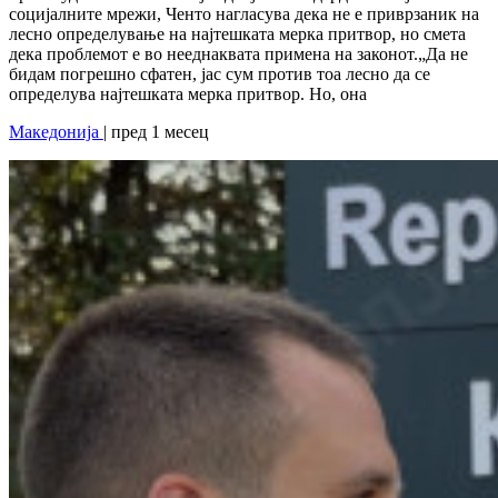
социјалните мрежи, Ченто нагласува дека не е приврзаник на
лесно определување на најтешката мерка притвор, но смета
дека проблемот е во нееднаквата примена на законот.„Да не
бидам погрешно сфатен, јас сум против тоа лесно да се
определува најтешката мерка притвор. Но, она
Македонија
| пред 1 месец