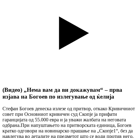
(Видео) „Нема вам да ви докажувам“ – прва
изјава на Богоев по излегување од ќелија
Стефан Богоев денеска излезе од притвор, откако Кривичниот
совет при Основниот кривичен суд Скопје ја прифати
гаранцијата од 55.000 евра и ја уважи жалбата на неговата
одбрана.При напуштањето на притворската единица, Богоев
кратко одговори на новинарско прашање на „Скопје1“, без да
навлегува во деталите на предметот што се води против него.