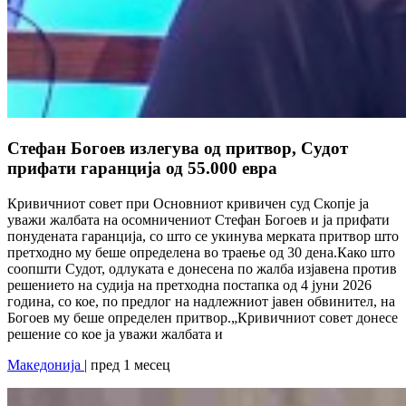
Стефан Богоев излегува од притвор, Судот
прифати гаранција од 55.000 евра
Кривичниот совет при Основниот кривичен суд Скопје ја
уважи жалбата на осомничениот Стефан Богоев и ја прифати
понудената гаранција, со што се укинува мерката притвор што
претходно му беше определена во траење од 30 дена.Како што
соопшти Судот, одлуката е донесена по жалба изјавена против
решението на судија на претходна постапка од 4 јуни 2026
година, со кое, по предлог на надлежниот јавен обвинител, на
Богоев му беше определен притвор.„Кривичниот совет донесе
решение со кое ја уважи жалбата и
Македонија
| пред 1 месец