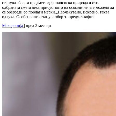
станува збор за предмет од финансиска природа и оти
одбраната смета дека присуството на осомничените можело да
се обезбеди со поблаги мерки.„Неочекувано, искрено, таква
одлука. Особено што станува збор за предмет којшт
Македонија
| пред 2 месеци