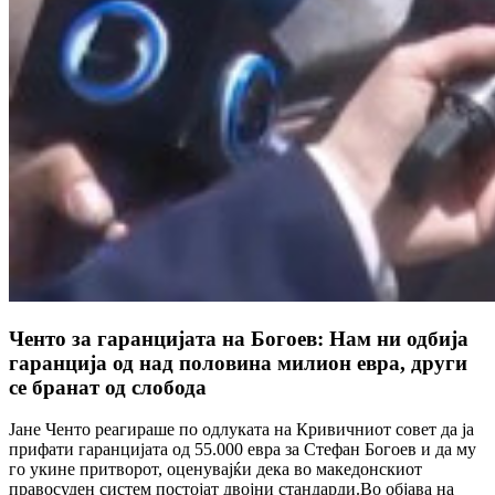
Ченто за гаранцијата на Богоев: Нам ни одбија
гаранција од над половина милион евра, други
се бранат од слобода
Јане Ченто реагираше по одлуката на Кривичниот совет да ја
прифати гаранцијата од 55.000 евра за Стефан Богоев и да му
го укине притворот, оценувајќи дека во македонскиот
правосуден систем постојат двојни стандарди.Во објава на