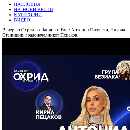
НАСЛОВНА
НАЈНОВИ ВЕСТИ
КАТЕГОРИИ
ВИДЕО
Вечер во Охрид со Ландов и Вик: Антониа Гиговска, Никола
Станишиќ, градоначалникот Пецаков,