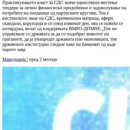
Практикувањето власт за СДС значи единствено местење
тендери за лични финансиски придобивки и задоволување на
потребите на поединци од партиските кругови. Тоа е
вистинското лице на СДС, криминална матрица, афери,
скандали, корупција и со секој изминат ден, ова се повеќе се
потврдува, велат од владејачката ВМРО-ДПМНЕ.„Тие не
управувале со државата за да го подобрат животот на
граѓаните, да ја унапредат државата или економијата, тие
државните институции гледале како на банкомат од каде
парите завр
Македонија
| пред 2 месеци