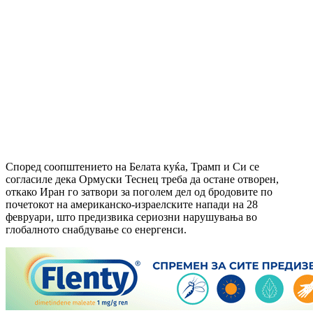
Според соопштението на Белата куќа, Трамп и Си се
согласиле дека Ормуски Теснец треба да остане отворен,
откако Иран го затвори за поголем дел од бродовите по
почетокот на американско-израелските напади на 28
февруари, што предизвика сериозни нарушувања во
глобалното снабдување со енергенси.