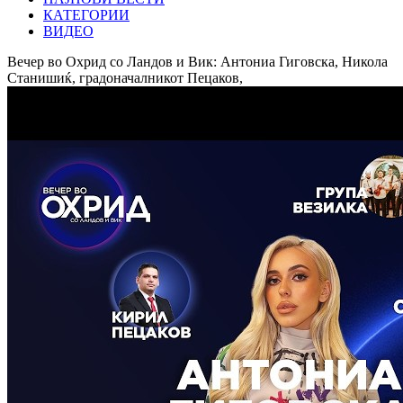
КАТЕГОРИИ
ВИДЕО
Вечер во Охрид со Ландов и Вик: Антониа Гиговска, Никола
Станишиќ, градоначалникот Пецаков,