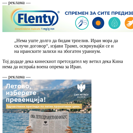
— реклама —
„Нема уште долго да бидам трпелив. Иран мора да
склучи договор“, изјави Трамп, осврнувајќи се и
на иранските залихи на збогатен ураниум.
Тој додаде дека кинескиот претседател му ветил дека Кина
нема да испраќа воена опрема за Иран.
— реклама —