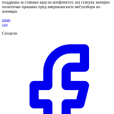
поддршка за ставање крај на конфликтот, кој станува значајно
политичко прашање пред американските меѓуизбори во
ноември.
иран
сад
Сподели