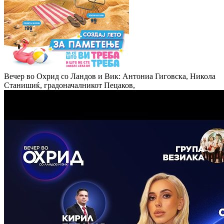
Вечер во Охрид со Ландов и Вик: Антониа Гиговска, Никола
Станишиќ, градоначалникот Пецаков,