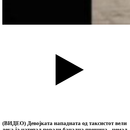
(ВИДЕО) Девојката нападната од таксистот вели
дека ја натепал поради банална причина - немал