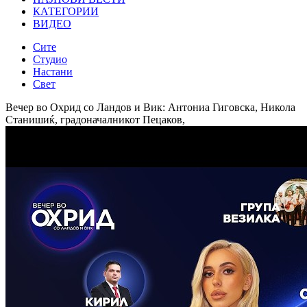
КАТЕГОРИИ
ВИДЕО
Сите
Студио
Настани
Свет
Вечер во Охрид со Ландов и Вик: Антониа Гиговска, Никола
Станишиќ, градоначалникот Пецаков,