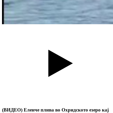
(ВИДЕО) Еленче плива во Охридското езеро кај